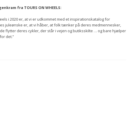
morgenkram fra TOURS ON WHEELS:
eels i 2020 er, at vi er udkommet med et inspirationskatalog for
res juleønske er, at vi håber, at folk tænker på deres medmennesker,
 de flytter deres cykler, der står i vejen og butiksskilte … og bare hjælper
for det.”