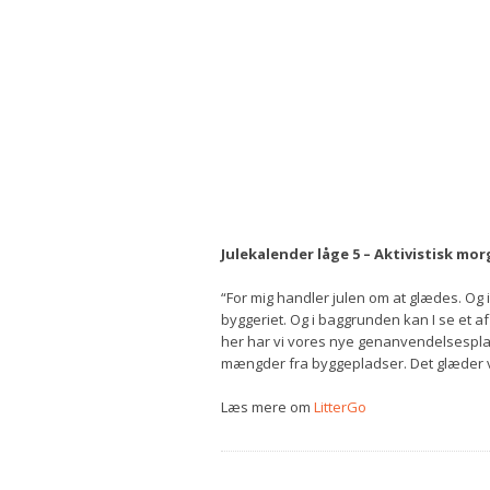
Julekalender låge 5 – Aktivistisk m
“For mig handler julen om at glædes. Og i
byggeriet. Og i baggrunden kan I se et 
her har vi vores nye genanvendelsesplad
mængder fra byggepladser. Det glæder vi o
Læs mere om
LitterGo