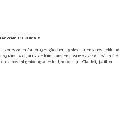
rgenkram fra KLIMA-X:
t, at vores zoom-foredrag er gået hen og blevet til en landsdækkende
er og Klima-X er, at I tager klimakampen positiv og gør det på en fed
en klimavenlig middag uden kød, herop til jul. Glædelig jul til jer