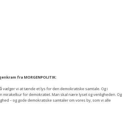
orgenkram fra MORGENPOLITIK:
 så vælger vi at tænde et lys for den demokratiske samtale. Og i
en mirakelkur for demokratiet. Man skal nære lyset og venligheden. Og
lighed – og gode demokratiske samtaler om vores by, som vi alle