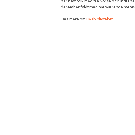
har haft folk med fra Norge og rundt i hel
december fyldt med nærværende menn
Læs mere om
Livsbiblioteket