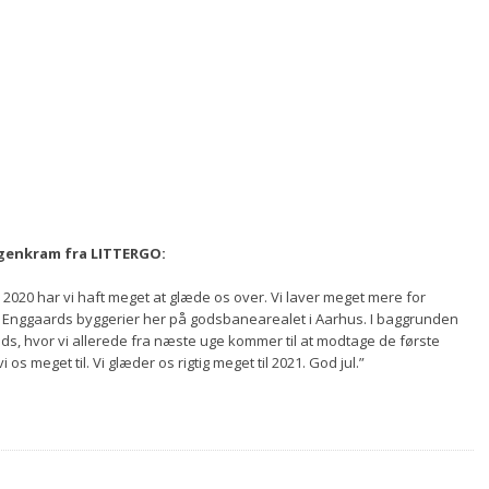
orgenkram fra LITTERGO:
 2020 har vi haft meget at glæde os over. Vi laver meget mere for
af Enggaards byggerier her på godsbanearealet i Aarhus. I baggrunden
s, hvor vi allerede fra næste uge kommer til at modtage de første
s meget til. Vi glæder os rigtig meget til 2021. God jul.”