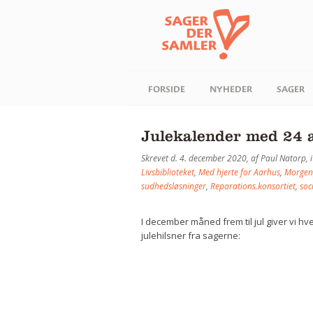
FORSIDE
NYHEDER
SAGER
Julekalender med 24 
Skrevet d. 4. december 2020, af Paul Natorp, 
Livsbiblioteket
,
Med hjerte for Aarhus
,
Morgenp
sudhedsløsninger
,
Reparations.konsortiet
,
soc
I december måned frem til jul giver vi h
julehilsner fra sagerne: