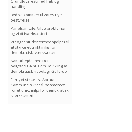
Grundlovsfest med håb og
handling
Byd velkommen til vores nye
bestyrelse
Panelsamtale: Vilde problemer
og vildt iværksætteri
Vi søger studentermedhjælper til
at styrke et unikt miljø for
demokratisk iværksætteri
Samarbejde med Det
boligsociale hus om udvikling af
demokratisk nabolag i Gellerup
Fornyet støtte fra Aarhus
Kommune sikrer fundamentet
for et unikt miljø for demokratisk
iværksætteri