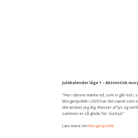
Julekalender låge 1 – Aktivistisk m
“Her i denne mørke tid, som vi går ind i,
Morgenpolitik i 2020 har det været som 
det ønsker jeg dig. Masser af lys og ven
sammen er så glade for. God jul.”
Læs mere om
Morgenpolitik