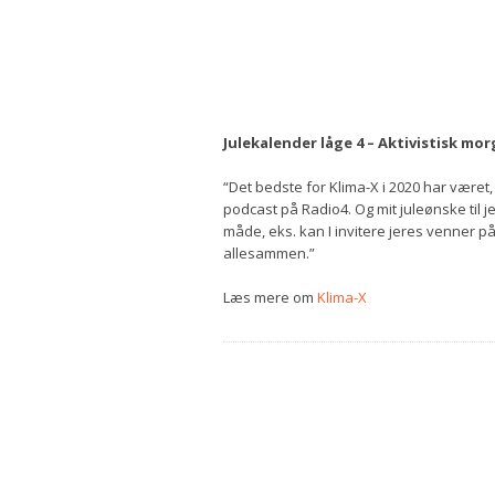
Julekalender låge 4 – Aktivistisk mo
“Det bedste for Klima-X i 2020 har være
podcast på Radio4. Og mit juleønske til j
måde, eks. kan I invitere jeres venner på 
allesammen.”
Læs mere om
Klima-X