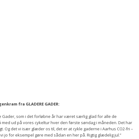
orgenkram fra GLADERE GADER:
re Gader, som i det forløbne år har været særlig glad for alle de
få med ud på vores cykeltur hver den første søndag i måneden. Det har
gt. Og det vi især glæder os til, det er at cykle gaderne i Aarhus CO2-fri –
i jo for eksempel gøre med sådan en her på. Rigtig glædelig jul.”