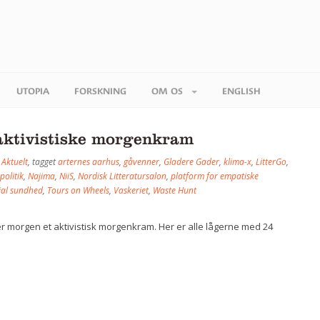
UTOPIA
FORSKNING
OM OS
ENGLISH
aktivistiske morgenkram
i
Aktuelt
, tagget
arternes aarhus
,
gåvenner
,
Gladere Gader
,
klima-x
,
LitterGo
,
olitik
,
Najima
,
NiiS
,
Nordisk Litteratursalon
,
platform for empatiske
ial sundhed
,
Tours on Wheels
,
Vaskeriet
,
Waste Hunt
ver morgen et aktivistisk morgenkram. Her er alle lågerne med 24