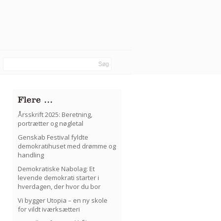
Flere …
Årsskrift 2025: Beretning,
portrætter og nøgletal
Genskab Festival fyldte
demokratihuset med drømme og
handling
Demokratiske Nabolag: Et
levende demokrati starter i
hverdagen, der hvor du bor
Vi bygger Utopia – en ny skole
for vildt iværksætteri