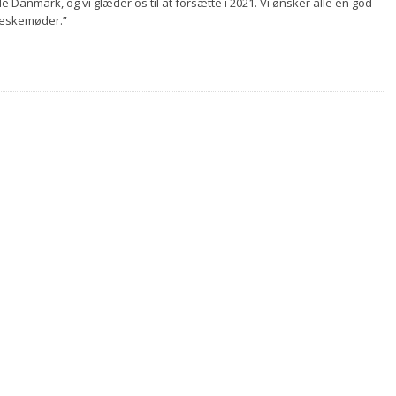
e Danmark, og vi glæder os til at forsætte i 2021. Vi ønsker alle en god
eskemøder.”