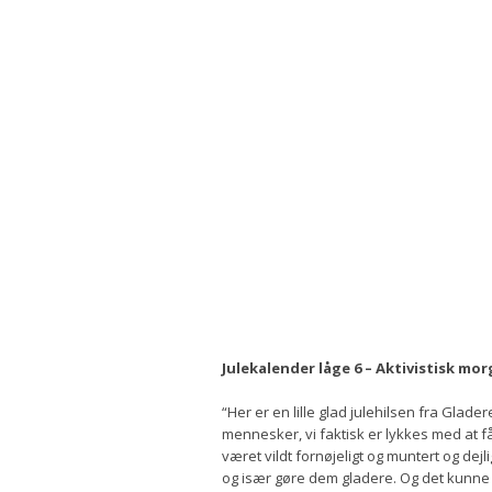
Julekalender låge 6 – Aktivistisk m
“Her er en lille glad julehilsen fra Glade
mennesker, vi faktisk er lykkes med at 
været vildt fornøjeligt og muntert og dejli
og især gøre dem gladere. Og det kunne v