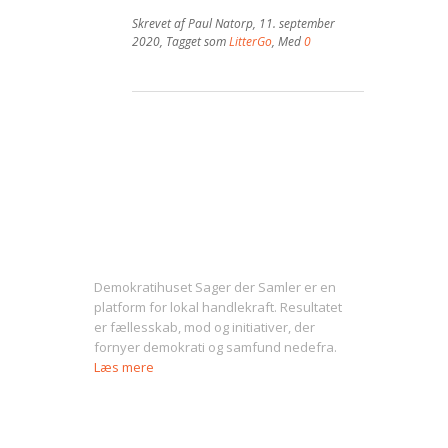
Skrevet af
Paul Natorp
,
11. september
2020
, Tagget som
LitterGo
, Med
0
Om Sager der Samler
Demokratihuset Sager der Samler er en
platform for lokal handlekraft. Resultatet
er fællesskab, mod og initiativer, der
fornyer demokrati og samfund nedefra.
Læs mere