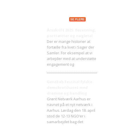
Seneste indlæg
SE FLERE
Årsskrift 2025: Beretning,
portrætter og nøgletal
Der er mange historier at
fortælle fra livet i Sager der
Samler. For eksempel at vi
arbejder med at understøtte
engagement og
Genskab Festival fyldte
demokratihuset med
drømme og handling
Grønt Netværk Aarhus er
navnet på et nyt netværk i
Aarhus. Lørdag den 18. april
stod de 12-13 NGO’er i
samarbejdet bag det