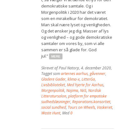
demokratiske samtale. Og i
Morgenpolitik i 2020 har det været
som en mirakelkur for demokratiet.
Man skal nære lyset og venligheden.
Og det ønsker jeg dig. Masser af lys
og venlighed – og gode demokratiske
samtaler om vores by, som vi alle
sammen er så glade for. God
jul.”
MERE
Skrevet af
Paul Natorp
,
4. december 2020
,
Tagget som
arternes aarhus
,
gåvenner
,
Gladere Gader
,
klima-x
,
LitterGo
,
Livsbiblioteket
,
Med hjerte for Aarhus
,
Morgenpolitik
,
Najima
,
NiiS
,
Nordisk
Litteratursalon
,
platform for empatiske
sudhedsløsninger
,
Reparations.konsortiet
,
social sundhed
,
Tours on Wheels
,
Vaskeriet
,
Waste Hunt
, Med
0