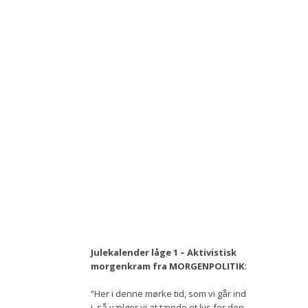
Bestyrelse
Film
Vær med
Bliv medlem
Kontakt
Politikker og vedtægter
ENGLISH
Julekalender låge 1 – Aktivistisk
morgenkram fra MORGENPOLITIK:
“Her i denne mørke tid, som vi går ind
i, så vælger vi at tænde et lys for den