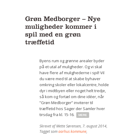
Grøn Medborger – Nye
muligheder kommer i
spil med en grøn
træffetid
Byens rum og grønne arealer byder
på et utal af muligheder. Og vi skal
have flere af mulighederne i spil! Vil
du være med til at skabe byhaver
omkring skoler eller lokalcentre, holde
dyr i midtbyen eller noget helt tredje,
så kom og fortæl om dine idéer, når
”Grøn Medborger” inviterer til
træffetid hos Sager der Samler hver
tirsdag fra kl. 15-16.
MERE
Skrevet af
Mette Sørensen
,
7. august 2014
,
Tagget som
aarhus kommune
,