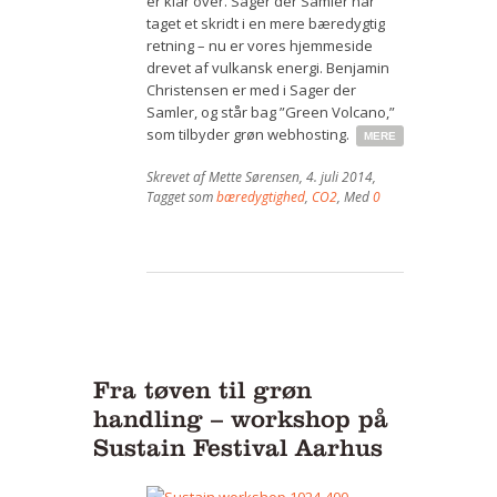
er klar over. Sager der Samler har
taget et skridt i en mere bæredygtig
retning – nu er vores hjemmeside
drevet af vulkansk energi. Benjamin
Christensen er med i Sager der
Samler, og står bag ”Green Volcano,”
som tilbyder grøn webhosting.
MERE
Skrevet af
Mette Sørensen
,
4. juli 2014
,
Tagget som
bæredygtighed
,
CO2
, Med
0
Fra tøven til grøn
handling – workshop på
Sustain Festival Aarhus