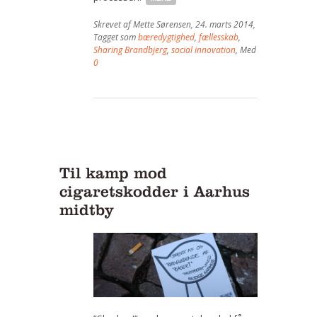
Skrevet af
Mette Sørensen
,
24. marts 2014
,
Tagget som
bæredygtighed
,
fællesskab
,
Sharing Brandbjerg
,
social innovation
, Med
0
Til kamp mod
cigaretskodder i Aarhus
midtby