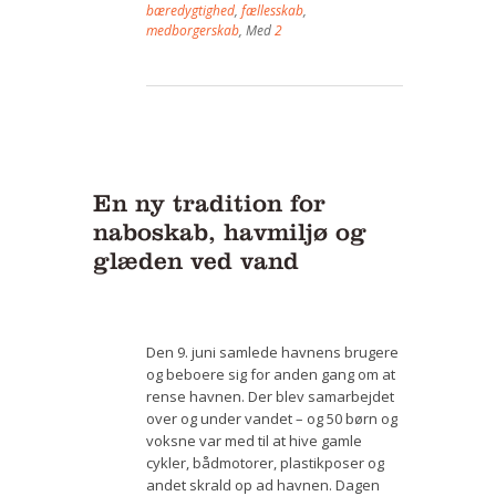
bæredygtighed
,
fællesskab
,
medborgerskab
, Med
2
En ny tradition for
naboskab, havmiljø og
glæden ved vand
Den 9. juni samlede havnens brugere
og beboere sig for anden gang om at
rense havnen. Der blev samarbejdet
over og under vandet – og 50 børn og
voksne var med til at hive gamle
cykler, bådmotorer, plastikposer og
andet skrald op ad havnen. Dagen