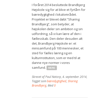
I foråret 2014 besluttede Brandbjerg
Bestyrelse
Højskole sig for at blive et fyrtårn for
bæredygtighed i lokalområdet.
Film
Projektet er blevet døbt ”Sharing
Brandbjerg”, som betyder, at
Vær med
højskolen deler sin ambition og sin
udfordring, så vi kan lære af den i
Bliv medlem
fællesskab. Den deler desuden alt
det, Brandbjerg Højskole er: et
Kontakt
minisamfund på 100 mennesker, et
sted for fælles læring og en
Politikker og vedtægter
kulturinstitution, som er med til at
danne nye normer i vores
ENGLISH
samfund.
MERE
Skrevet af
Paul Natorp
,
4. september 2014
,
Tagget som
bæredygtighed
,
Sharing
Brandbjerg
, Med
0