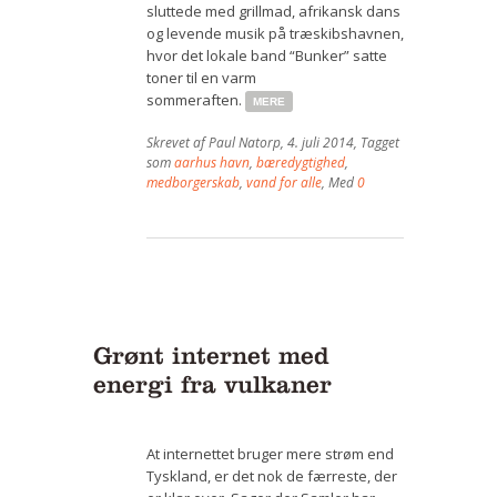
sluttede med grillmad, afrikansk dans
og levende musik på træskibshavnen,
hvor det lokale band “Bunker” satte
toner til en varm
sommeraften.
MERE
Skrevet af
Paul Natorp
,
4. juli 2014
, Tagget
som
aarhus havn
,
bæredygtighed
,
medborgerskab
,
vand for alle
, Med
0
Grønt internet med
energi fra vulkaner
At internettet bruger mere strøm end
Tyskland, er det nok de færreste, der