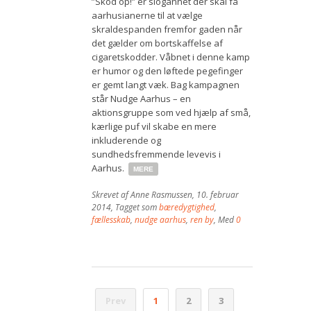
”Skod op!” er slogannet der skal få
aarhusianerne til at vælge
skraldespanden fremfor gaden når
det gælder om bortskaffelse af
cigaretskodder. Våbnet i denne kamp
er humor og den løftede pegefinger
er gemt langt væk. Bag kampagnen
står Nudge Aarhus – en
aktionsgruppe som ved hjælp af små,
kærlige puf vil skabe en mere
inkluderende og
sundhedsfremmende levevis i
Aarhus.
MERE
Skrevet af
Anne Rasmussen
,
10. februar
2014
, Tagget som
bæredygtighed
,
fællesskab
,
nudge aarhus
,
ren by
, Med
0
Prev
1
2
3