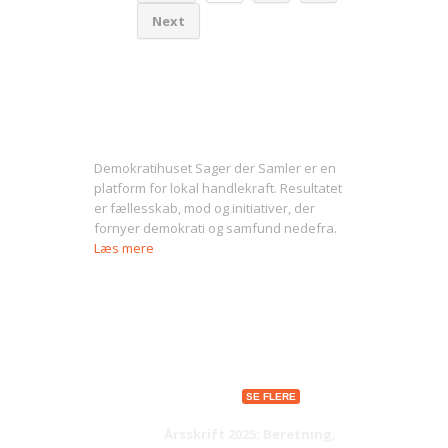
Next
Om Sager der Samler
Demokratihuset Sager der Samler er en
platform for lokal handlekraft. Resultatet
er fællesskab, mod og initiativer, der
fornyer demokrati og samfund nedefra.
Læs mere
Seneste indlæg
SE FLERE
Årsskrift 2025: Beretning,