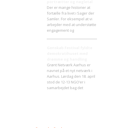
portrætter og nøgletal
Der er mange historier at
fortælle fra livet i Sager der
Samler. For eksempel at vi
arbejder med at understøtte
engagement og
Genskab Festival fyldte
demokratihuset med
drømme og handling
Grønt Netværk Aarhus er
navnet på et nyt netværk i
Aarhus. Lørdag den 18. april
stod de 12-13 NGO’er i
samarbejdet bag det