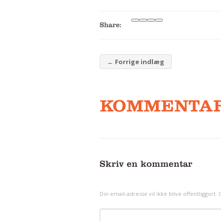
Share:
←
Forrige indlæg
KOMMENTA
Skriv en kommentar
Din email-adresse vil ikke blive offentliggort