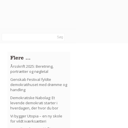
Flere …
Årsskrift 2025: Beretning,
portrætter og nøgletal
Genskab Festival fyldte
demokratihuset med drømme og
handling
Demokratiske Nabolag: Et
levende demokrati starter i
hverdagen, der hvor du bor
Vi bygger Utopia – en ny skole
for vildt iværksætteri