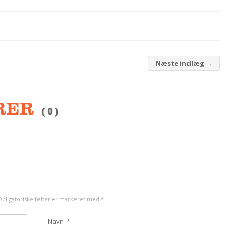
Næste indlæg
→
RER
( 0 )
. Obligatoriske felter er markeret med
*
Navn
*