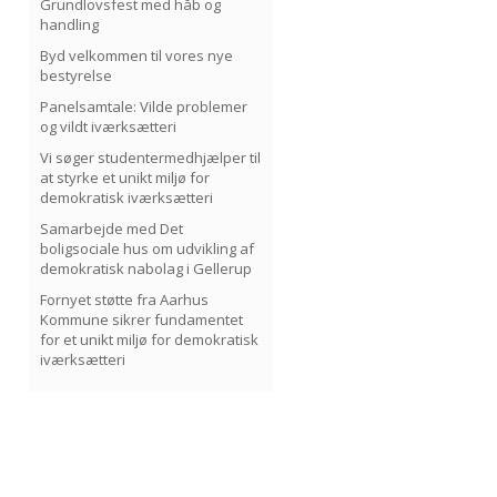
Grundlovsfest med håb og
handling
Byd velkommen til vores nye
bestyrelse
Panelsamtale: Vilde problemer
og vildt iværksætteri
Vi søger studentermedhjælper til
at styrke et unikt miljø for
demokratisk iværksætteri
Samarbejde med Det
boligsociale hus om udvikling af
demokratisk nabolag i Gellerup
Fornyet støtte fra Aarhus
Kommune sikrer fundamentet
for et unikt miljø for demokratisk
iværksætteri