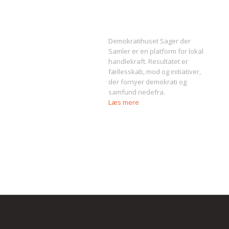
Om Sager der Samler
Demokratihuset Sager der
Samler er en platform for lokal
handlekraft. Resultatet er
fællesskab, mod og initiativer,
der fornyer demokrati og
samfund nedefra.
Læs mere