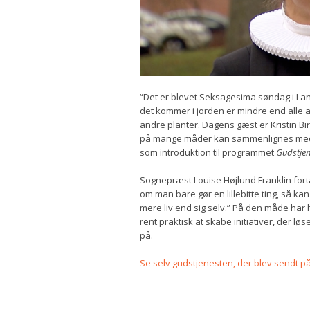
“Det er blevet Seksagesima søndag i Lan
det kommer i jorden er mindre end alle an
andre planter. Dagens gæst er Kristin Bi
på mange måder kan sammenlignes med s
som introduktion til programmet
Gudstjen
Sognepræst Louise Højlund Franklin forta
om man bare gør en lillebitte ting, så kan 
mere liv end sig selv.” På den måde har
rent praktisk at skabe initiativer, der 
på.
Se selv gudstjenesten, der blev sendt p