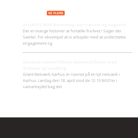
Seneste indlæg
SE FLERE
Årsskrift 2025: Beretning, portrætter og nøgletal
Der er mange historier at fortælle fra livet i Sager der
Samler. For eksempel at vi arbejder med at understøtte
engagement og
Genskab Festival fyldte demokratihuset med
drømme og handling
Grønt Netværk Aarhus er navnet på et nyt netværk i
Aarhus. Lørdag den 18. april stod de 12-13 NGO’er i
samarbejdet bag det