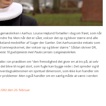
genæskirken i Aarhus. Louise Højlund fortæller i dag om frøet, som når
dre frø. Men når det er sået, vokser det op og bliver større end alle
rkeland medstifter af Sager der Samler. Det Aarhusianske initiativ som
ennepskornet, der vokser op og bliver større.” Sådan skriver DR,
este: Til gudstjeneste med Paula Larrain i Langenæskirken.
lte i sin prædiken om “den frimodighed det giver en at tro på, at selv
det blive til noget stort, som fugle kan bygge rede i. Det spreder sig til
 hverdagsaktivismen en spirituel dimension, som ikke kun handler om
løser problemer. Men også handler om en særlig måde at være i verden
å DR2 den 20. februar