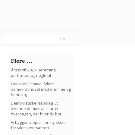
Flere …
Årsskrift 2025: Beretning,
portrætter og nøgletal
Genskab Festival fyldte
demokratihuset med drømme og
handling
Demokratiske Nabolag: Et
levende demokrati starter i
hverdagen, der hvor du bor
Vi bygger Utopia – en ny skole
for vildt iværksætteri