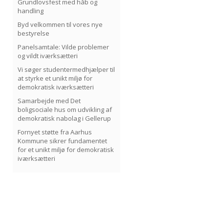
Grundlovsfest med håb og
handling
Byd velkommen til vores nye
bestyrelse
Panelsamtale: Vilde problemer
og vildt iværksætteri
Vi søger studentermedhjælper til
at styrke et unikt miljø for
demokratisk iværksætteri
Samarbejde med Det
boligsociale hus om udvikling af
demokratisk nabolag i Gellerup
Fornyet støtte fra Aarhus
Kommune sikrer fundamentet
for et unikt miljø for demokratisk
iværksætteri