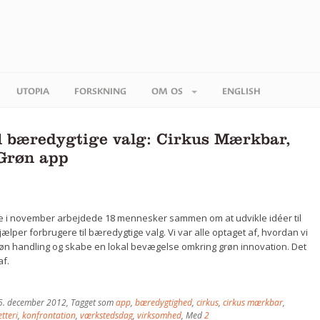
UTOPIA
FORSKNING
OM OS
ENGLISH
il bæredygtige valg: Cirkus Mærkbar,
 Grøn app
e i november arbejdede 18 mennesker sammen om at udvikle idéer til
ælper forbrugere til bæredygtige valg. Vi var alle optaget af, hvordan vi
grøn handling og skabe en lokal bevægelse omkring grøn innovation. Det
af.
5. december 2012
, Tagget som
app
,
bæredygtighed
,
cirkus
,
cirkus mærkbar
,
tteri
,
konfrontation
,
værkstedsdag
,
virksomhed
, Med
2