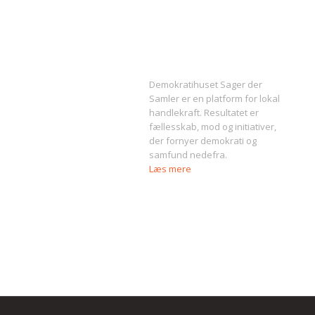
Om Sager der Samler
Demokratihuset Sager der
Samler er en platform for lokal
handlekraft. Resultatet er
fællesskab, mod og initiativer,
der fornyer demokrati og
samfund nedefra.
Læs mere