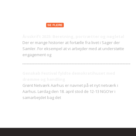
Seneste indlæg
SE FLERE
Årsskrift 2025: Beretning, portrætter og nøgletal
Der er mange historier at fortælle fra livet i Sager der
Samler. For eksempel at vi arbejder med at understøtte
engagement og
Genskab Festival fyldte demokratihuset med
drømme og handling
Grønt Netværk Aarhus er navnet på et nyt netværk i
Aarhus. Lørdag den 18. april stod de 12-13 NGO’er i
samarbejdet bag det