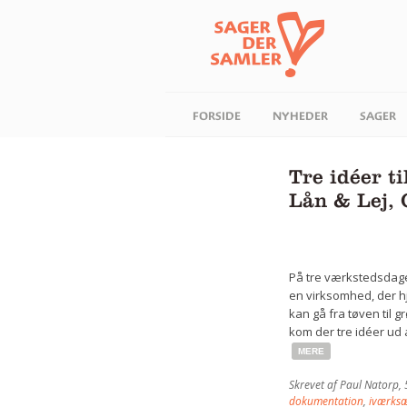
FORSIDE
NYHEDER
SAGER
Tre idéer t
Lån & Lej,
På tre værkstedsdag
en virksomhed, der hj
kan gå fra tøven til 
kom der tre idéer ud 
MERE
Skrevet af
Paul Natorp
,
dokumentation
,
iværksæ