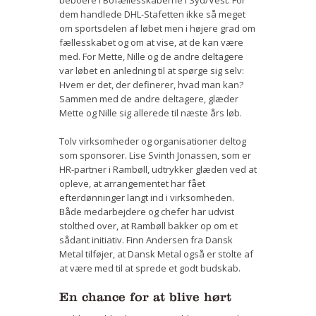
beboere i Bofællesskaberne i Syd/Vest. For
dem handlede DHL-Stafetten ikke så meget
om sportsdelen af løbet men i højere grad om
fællesskabet og om at vise, at de kan være
med. For Mette, Nille og de andre deltagere
var løbet en anledning til at spørge sig selv:
Hvem er det, der definerer, hvad man kan?
Sammen med de andre deltagere, glæder
Mette og Nille sig allerede til næste års løb.
Tolv virksomheder og organisationer deltog
som sponsorer. Lise Svinth Jonassen, som er
HR-partner i Rambøll, udtrykker glæden ved at
opleve, at arrangementet har fået
efterdønninger langt ind i virksomheden.
Både medarbejdere og chefer har udvist
stolthed over, at Rambøll bakker op om et
sådant initiativ. Finn Andersen fra Dansk
Metal tilføjer, at Dansk Metal også er stolte af
at være med til at sprede et godt budskab.
En chance for at blive hørt