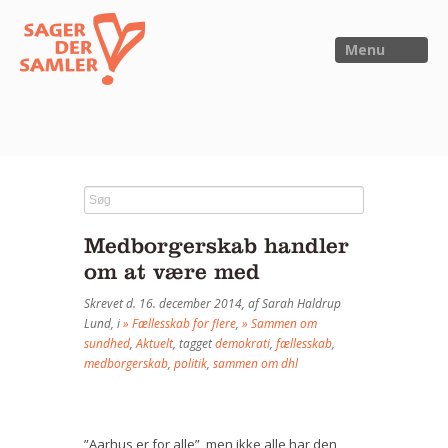
Menu
FORSIDE
NYHEDER
Medborgerskab handler
SAGER
om at være med
UTOPIA
Skrevet d. 16. december 2014, af Sarah Haldrup
FORSKNING
Lund, i
» Fællesskab for flere
,
» Sammen om
sundhed
,
Aktuelt
, tagget
demokrati
,
fællesskab
,
OM OS
medborgerskab
,
politik
,
sammen om dhl
Kalender
Om Sager der Samler
”Aarhus er for alle”, men ikke alle har den