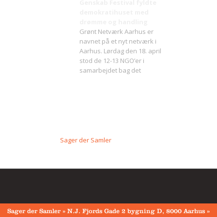
Genskab Festival fyldte
demokratihuset med
drømme og handling
Grønt Netværk Aarhus er
navnet på et nyt netværk i
Aarhus. Lørdag den 18. april
stod de 12-13 NGO’er i
samarbejdet bag det
Sager der Samler
Sager der Samler » N.J. Fjords Gade 2 bygning D, 8000 Aarhus »