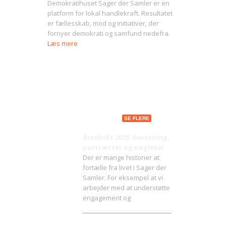
Demokratihuset Sager der Samler er en
platform for lokal handlekraft. Resultatet
er fællesskab, mod og initiativer, der
fornyer demokrati og samfund nedefra.
Læs mere
Seneste indlæg
SE FLERE
Årsskrift 2025: Beretning,
portrætter og nøgletal
Der er mange historier at
fortælle fra livet i Sager der
Samler. For eksempel at vi
arbejder med at understøtte
engagement og