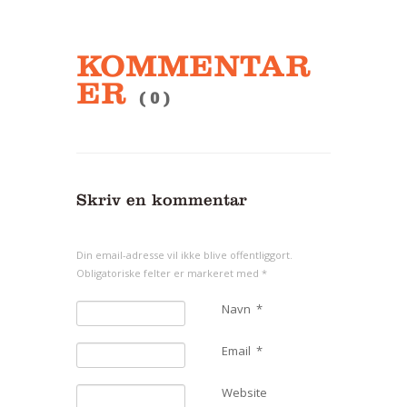
KOMMENTAR
ER
( 0 )
Skriv en kommentar
Din email-adresse vil ikke blive offentliggort.
Obligatoriske felter er markeret med
*
Navn
*
Email
*
Website