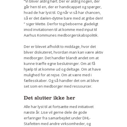
”Vi bliver aldrig hørt. Der er aldrig nogen, der
går hen til en, der er handicappet og spørger,
hvad de har lyst til. Og når vi så har chancen,
så er det dælen-dytme bare med at gribe den!
” siger Mette. Derfor tog beboerne gladeligt
imod invitationen til at komme med input til
Aarhus Kommunes medborgerskabspolitik.
Der er blevet afholdt to middage, hvor det
bliver diskuteret, hvordan man kan være aktiv
medborger. Det handler blandt andet om at
kunne træffe egne beslutninger. Om at få
hjælp til at komme ud og deltage. Om at have
mulighed for at rejse. Om at være med i
fællesskaber. Og så handler det om at blive
set som en medborger med ressourcer.
Det slutter ikke her
Alle har lyst til at fortsætte med initiativet
næste år. Lise vil gerne dele de gode
erfaringer fra samarbejdet under DHL-
Stafetten med andre virksomheder, og