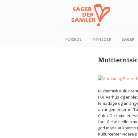
FORSIDE
NYHEDER
SAGER
Multietnisk
Multietnisk Kulturce
FOF Aarhus og er ble
temadage og arrange
arrangementerne “Lær
Cuba. De rummer esse
forståelse mellem men
god måde at komme i 
Kulturcenter videre på