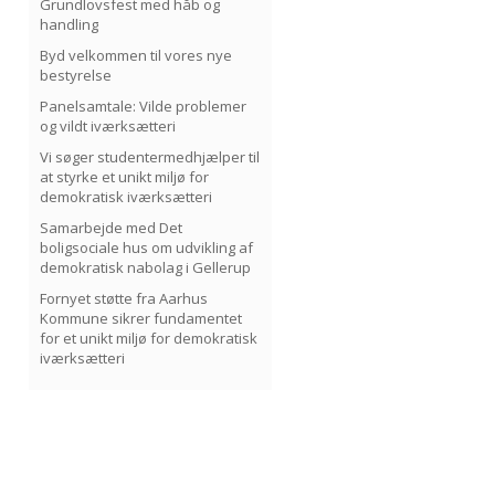
Grundlovsfest med håb og
handling
Byd velkommen til vores nye
bestyrelse
Panelsamtale: Vilde problemer
og vildt iværksætteri
Vi søger studentermedhjælper til
at styrke et unikt miljø for
demokratisk iværksætteri
Samarbejde med Det
boligsociale hus om udvikling af
demokratisk nabolag i Gellerup
Fornyet støtte fra Aarhus
Kommune sikrer fundamentet
for et unikt miljø for demokratisk
iværksætteri