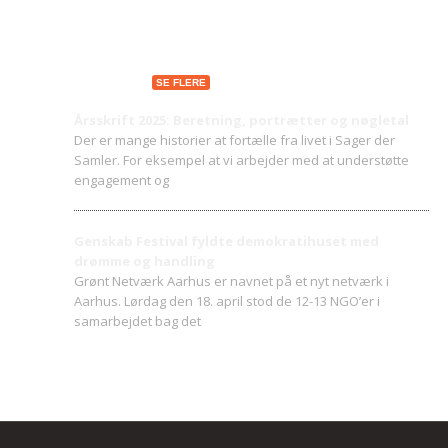
Seneste indlæg
SE FLERE
Årsskrift 2025: Beretning, portrætter og nøgletal
Der er mange historier at fortælle fra livet i Sager der
Samler. For eksempel at vi arbejder med at understøtte
engagement og
Genskab Festival fyldte demokratihuset med
drømme og handling
Grønt Netværk Aarhus er navnet på et nyt netværk i
Aarhus. Lørdag den 18. april stod de 12-13 NGO’er i
samarbejdet bag det