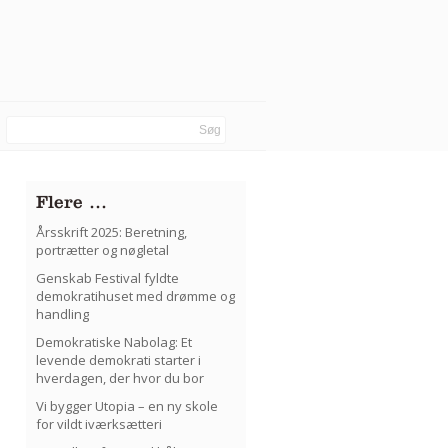
Flere …
Årsskrift 2025: Beretning,
portrætter og nøgletal
Genskab Festival fyldte
demokratihuset med drømme og
handling
Demokratiske Nabolag: Et
levende demokrati starter i
hverdagen, der hvor du bor
Vi bygger Utopia – en ny skole
for vildt iværksætteri