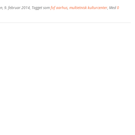
en
,
9. februar 2014
, Tagget som
fof aarhus
,
multietnisk kulturcenter
, Med
0