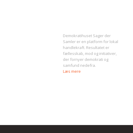
Om Sager der Samler
Demokratihuset Sager der
Samler er en platform for lokal
handlekraft. Resultatet er
fællesskab, mod og initiativer,
der fornyer demokrati og
samfund nedefra.
Læs mere