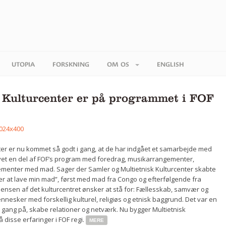
UTOPIA
FORSKNING
OM OS
ENGLISH
 Kulturcenter er på programmet i FOF
nter er nu kommet så godt i gang, at de har indgået et samarbejde med
vet en del af FOF’s program med foredrag, musikarrangementer,
menter med mad. Sager der Samler og Multietnisk Kulturcenter skabte
 at lave min mad”, først med mad fra Congo og efterfølgende fra
nsen af det kulturcentret ønsker at stå for: Fællesskab, samvær og
nesker med forskellig kulturel, religiøs og etnisk baggrund. Det var en
gang på, skabe relationer og netværk. Nu bygger Multietnisk
 disse erfaringer i FOF regi.
MERE