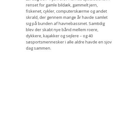
renset for gamle bildæk, gammelt jern,
Bestyrelse
fiskenet, cykler, computerskærme og andet
skrald, der gennem mange år havde samlet
Film
sig på bunden af havnebassinet. Samtidig
blev der skabt nye bånd mellem roere,
Vær med
dykkere, kajakker og sejlere – og 40
søsportsmennesker i alle aldre havde en sjov
Bliv medlem
dag sammen.
Kontakt
Politikker og vedtægter
ENGLISH