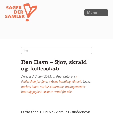
Menu
FORSIDE
NYHEDER
Ren Havn – Sjov, skrald
SAGER
og fællesskab
UTOPIA
Skrevet d. 3. juni 2013, af Paul Natorp, i
»
FORSKNING
Fællesskab for flere
,
» Grøn handling
,
Aktuelt
, tagget
aarhus havn
,
aarhus kommune
,
arrangementer
,
OM OS
bæredygtighed
,
søsport
,
vand for alle
Kalender
Om Sager der Samler
Lørdag den 1. juni blev Aarhus Lystbådehavn