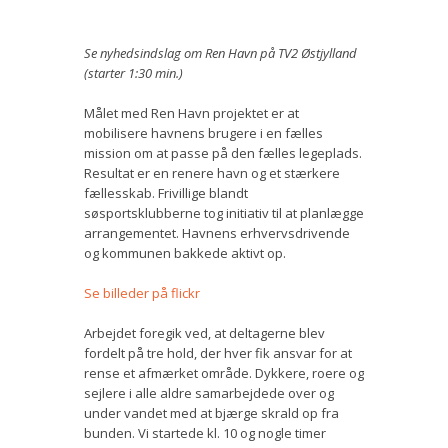
Se nyhedsindslag om Ren Havn på TV2 Østjylland
(starter 1:30 min.)
Målet med Ren Havn projektet er at
mobilisere havnens brugere i en fælles
mission om at passe på den fælles legeplads.
Resultat er en renere havn og et stærkere
fællesskab. Frivillige blandt
søsportsklubberne tog initiativ til at planlægge
arrangementet. Havnens erhvervsdrivende
og kommunen bakkede aktivt op.
Se billeder på flickr
Arbejdet foregik ved, at deltagerne blev
fordelt på tre hold, der hver fik ansvar for at
rense et afmærket område. Dykkere, roere og
sejlere i alle aldre samarbejdede over og
under vandet med at bjærge skrald op fra
bunden. Vi startede kl. 10 og nogle timer