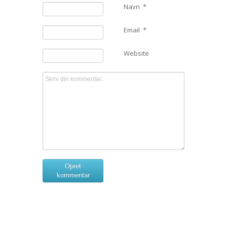
Navn
*
Email
*
Website
Opret
kommentar