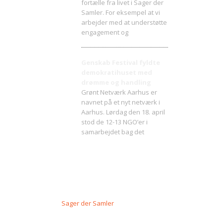
fortælle fra livet i Sager der
Samler. For eksempel at vi
arbejder med at understøtte
engagement og
Genskab Festival fyldte
demokratihuset med
drømme og handling
Grønt Netværk Aarhus er
navnet på et nyt netværk i
Aarhus. Lørdag den 18. april
stod de 12-13 NGO’er i
samarbejdet bag det
Sager der Samler