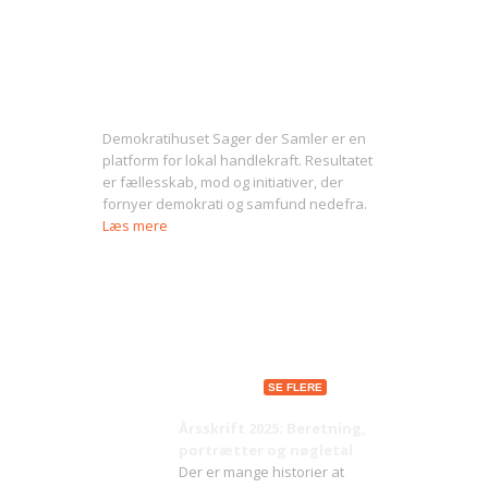
Om Sager der Samler
Demokratihuset Sager der Samler er en
platform for lokal handlekraft. Resultatet
er fællesskab, mod og initiativer, der
fornyer demokrati og samfund nedefra.
Læs mere
Seneste indlæg
SE FLERE
Årsskrift 2025: Beretning,
portrætter og nøgletal
Der er mange historier at