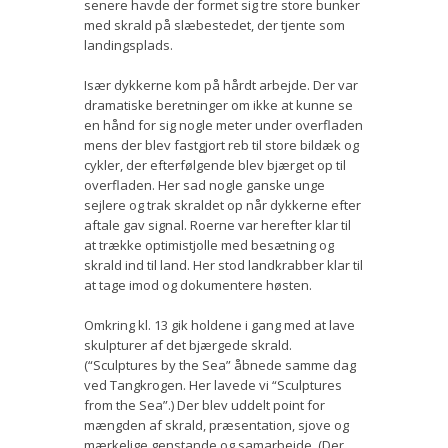
senere havde der formet sig tre store bunker
med skrald på slæbestedet, der tjente som
landingsplads.
Især dykkerne kom på hårdt arbejde. Der var
dramatiske beretninger om ikke at kunne se
en hånd for sig nogle meter under overfladen
mens der blev fastgjort reb til store bildæk og
cykler, der efterfølgende blev bjærget op til
overfladen. Her sad nogle ganske unge
sejlere og trak skraldet op når dykkerne efter
aftale gav signal. Roerne var herefter klar til
at trække optimistjolle med besætning og
skrald ind til land. Her stod landkrabber klar til
at tage imod og dokumentere høsten.
Omkring kl. 13 gik holdene i gang med at lave
skulpturer af det bjærgede skrald.
(“Sculptures by the Sea” åbnede samme dag
ved Tangkrogen. Her lavede vi “Sculptures
from the Sea”.) Der blev uddelt point for
mængden af skrald, præsentation, sjove og
mærkelige genstande og samarbejde. (Der