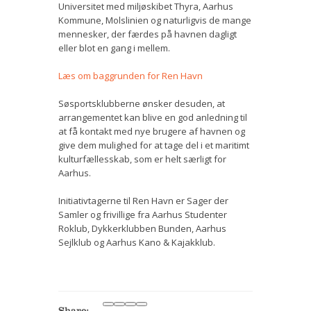
Universitet med miljøskibet Thyra, Aarhus
Kommune, Molslinien og naturligvis de mange
mennesker, der færdes på havnen dagligt
eller blot en gang i mellem.
Læs om baggrunden for Ren Havn
Søsportsklubberne ønsker desuden, at
arrangementet kan blive en god anledning til
at få kontakt med nye brugere af havnen og
give dem mulighed for at tage del i et maritimt
kulturfællesskab, som er helt særligt for
Aarhus.
Initiativtagerne til Ren Havn er Sager der
Samler og frivillige fra Aarhus Studenter
Roklub, Dykkerklubben Bunden, Aarhus
Sejlklub og Aarhus Kano & Kajakklub.
Share: