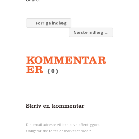
←
Forrige indlæg
Næste indlæg
→
KOMMENTAR
ER
( 0 )
Skriv en kommentar
Din email-adresse vil ikke blive offentliggort.
Obligatoriske felter er markeret med
*