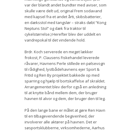
var der blandt andet bundter med aviser, som
skulle være delt ud, original Frem sodavand
med kapsel fra et andet årti, skibsbatterier,
en dæksstol med tangslør – straks døbt “Kong
Neptuns Stol” og dæk fra traktor til
cykelstørrelse.) Herefter blev der uddelt en
vandrepokal til det vindende hold.
Brdr. Koch serverede en meget lækker
frokost, P. Clausens Fiskehandel leverede
råvarer, Havnens Perle stillede en pølsevogn
til rådighed, lystbådehavnens ejer Sport &
Fritid og Ren By projektet bakkede op med
sparring og hjælp til bortskaffelse af skraldet.
Arrangementet blev derfor også en anledning
til at knytte bånd mellem dem, der bruger
havnen til alvor og dem, der bruger den til leg.
På den lange bane er målet at gøre Ren Havn
til en tilbagevendende begivenhed, der
involverer alle aktører på havnen. Det er
søsportsklubberne, virksomhederne, Aarhus