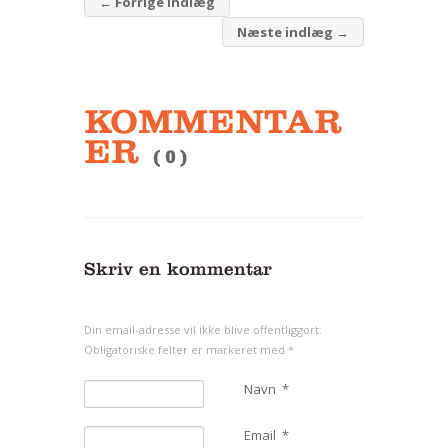
←
Forrige indlæg
Næste indlæg
→
KOMMENTAR
ER
( 0 )
Skriv en kommentar
Din email-adresse vil ikke blive offentliggort.
Obligatoriske felter er markeret med
*
Navn
*
Email
*