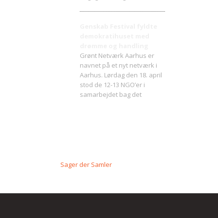
Genskab Festival fyldte
demokratihuset med
drømme og handling
Grønt Netværk Aarhus er
navnet på et nyt netværk i
Aarhus. Lørdag den 18. april
stod de 12-13 NGO’er i
samarbejdet bag det
Sager der Samler