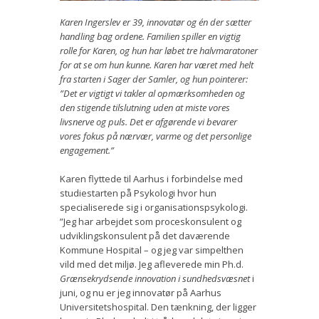
Vær med
Karen Ingerslev er 39, innovatør og én der sætter
handling bag ordene. Familien spiller en vigtig
Bliv medlem
rolle for Karen, og hun har løbet tre halvmaratoner
for at se om hun kunne. Karen har været med helt
Kontakt
fra starten i Sager der Samler, og hun pointerer:
”Det er vigtigt vi takler al opmærksomheden og
Politikker og vedtægter
den stigende tilslutning uden at miste vores
livsnerve og puls. Det er afgørende vi bevarer
ENGLISH
vores fokus på nærvær, varme og det personlige
engagement.”
Karen flyttede til Aarhus i forbindelse med
studiestarten på Psykologi hvor hun
specialiserede sig i organisationspsykologi.
”Jeg har arbejdet som proceskonsulent og
udviklingskonsulent på det daværende
Kommune Hospital – og jeg var simpelthen
vild med det miljø. Jeg afleverede min Ph.d.
Grænsekrydsende innovation i sundhedsvæsnet
i
juni, og nu er jeg innovatør på Aarhus
Universitetshospital. Den tænkning, der ligger