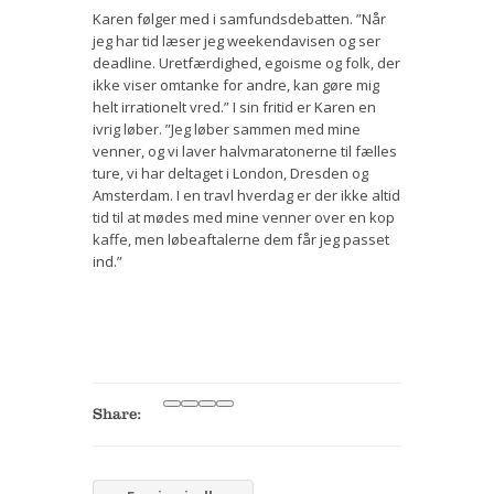
Karen følger med i samfundsdebatten. ”Når
jeg har tid læser jeg weekendavisen og ser
deadline. Uretfærdighed, egoisme og folk, der
ikke viser omtanke for andre, kan gøre mig
helt irrationelt vred.” I sin fritid er Karen en
ivrig løber. ”Jeg løber sammen med mine
venner, og vi laver halvmaratonerne til fælles
ture, vi har deltaget i London, Dresden og
Amsterdam. I en travl hverdag er der ikke altid
tid til at mødes med mine venner over en kop
kaffe, men løbeaftalerne dem får jeg passet
ind.”
Share: