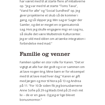
har været med til at starte flere af initiativerne
op. ”Jeg var med til at starte ”Toms Taxa”,
”Vand for alle” og ”Social Sundhed” op. Jeg
giver projekterne et skub så de kommer i
gang, og så slipper jeg. Min sag er Sager der
Samler, og det er meget en organisatorisk
sag. Hvis jeg skulle engagere mig i en sag nu,
så skulle det være Multietnisk Kulturcenter.
Jeg er vild med idéen om at tænke integration i
forbindelse med mad.”
Familie og venner
Familien spiller en stor rolle for Karen. ”Det er
vigtigt at alle har det godt og vi er sammen om
at lave nogen ting. Mine børn er for eksempel
med til at lave mad hver dag.” Karen er gift
med Jørgen og mor til Nora på 13 og Andrea
på 11. ”For 10 år siden fik jeg bonusbørnene
Anne Sofie på 29 og Mads Emil på 25 ind i mit
liv – de er en gave. Og jeg er lige blevet
bonusmormor.”