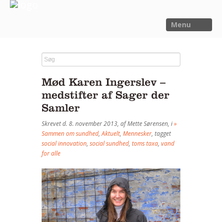
Menu
FORSIDE
NYHEDER
Mød Karen Ingerslev –
SAGER
medstifter af Sager der
UTOPIA
Samler
FORSKNING
Skrevet d. 8. november 2013, af Mette Sørensen, i
»
Sammen om sundhed
,
Aktuelt
,
Mennesker
, tagget
OM OS
social innovation
,
social sundhed
,
toms taxa
,
vand
for alle
Kalender
Om Sager der Samler
Bestyrelse
Film