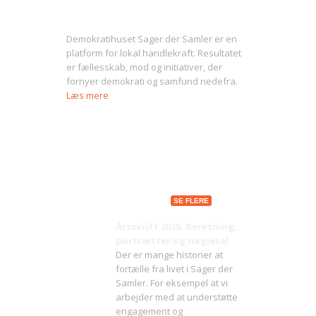
Om Sager der Samler
Demokratihuset Sager der Samler er en
platform for lokal handlekraft. Resultatet
er fællesskab, mod og initiativer, der
fornyer demokrati og samfund nedefra.
Læs mere
Seneste indlæg
SE FLERE
Årsskrift 2025: Beretning,
portrætter og nøgletal
Der er mange historier at
fortælle fra livet i Sager der
Samler. For eksempel at vi
arbejder med at understøtte
engagement og