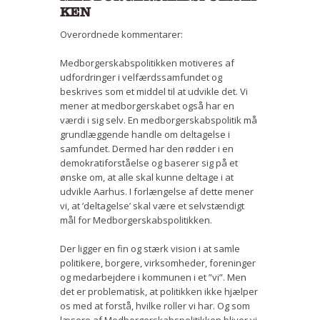
KEN
Overordnede kommentarer:
Medborgerskabspolitikken motiveres af
udfordringer i velfærdssamfundet og
beskrives som et middel til at udvikle det. Vi
mener at medborgerskabet også har en
værdi i sig selv. En medborgerskabspolitik må
grundlæggende handle om deltagelse i
samfundet. Dermed har den rødder i en
demokratiforståelse og baserer sig på et
ønske om, at alle skal kunne deltage i at
udvikle Aarhus. I forlængelse af dette mener
vi, at ’deltagelse’ skal være et selvstændigt
mål for Medborgerskabspolitikken.
Der ligger en fin og stærk vision i at samle
politikere, borgere, virksomheder, foreninger
og medarbejdere i kommunen i et ”vi”. Men
det er problematisk, at politikken ikke hjælper
os med at forstå, hvilke roller vi har. Og som
læsere af Medborgerskabspolitikken bliver vi