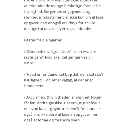
anerkender de mange forskellige former for
frivillighed. Borgernes engagement og
ulønnede indsats handler ikke kun om at løse
opgaver, den er også et udtryk for at ville
deltage i at udvikle byen og samfundet.
Citater fra dialogerne:
/ ‘Gentænk frivilligområdet’ – men hvad er
retningen? Hvad skal det gentænkes til?
Værdi?
/ ‘Hvad er fundamentet bag det, der skal ske’?
Kærlighed, CV? Det er vigtigt, at der er et
fundament.
/ Aktivismen. (frivilligheden er ulønnet. Nogen
får løn, andre gør ikke. Det er vigtigt at fokus
er, hvad kan jeg byde ind med?). Det handler
også om, ikke bare at løse en opgave, men
også at forme og forandre byen.