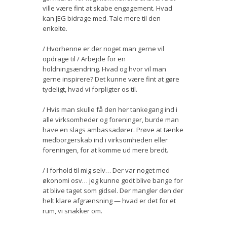
ville være fint at skabe engagement. Hvad
kan JEG bidrage med. Tale mere til den
enkelte.
/ Hvorhenne er der noget man gerne vil
opdrage til / Arbejde for en
holdningsændring. Hvad og hvor vil man
gerne inspirere? Det kunne være fint at gøre
tydeligt, hvad vi forpligter os til.
/ Hvis man skulle få den her tankegang ind i
alle virksomheder og foreninger, burde man
have en slags ambassadører. Prøve at tænke
medborgerskab ind i virksomheden eller
foreningen, for at komme ud mere bredt.
/ I forhold til mig selv… Der var noget med
økonomi osv… jeg kunne godt blive bange for
at blive taget som gidsel. Der mangler den der
helt klare afgrænsning — hvad er det for et
rum, vi snakker om.