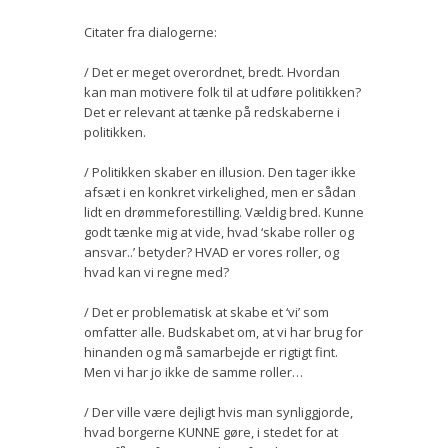
Citater fra dialogerne:
/ Det er meget overordnet, bredt. Hvordan
kan man motivere folk til at udføre politikken?
Det er relevant at tænke på redskaberne i
politikken.
/ Politikken skaber en illusion. Den tager ikke
afsæt i en konkret virkelighed, men er sådan
lidt en drømmeforestilling. Vældig bred. Kunne
godt tænke mig at vide, hvad ‘skabe roller og
ansvar..’ betyder? HVAD er vores roller, og
hvad kan vi regne med?
/ Det er problematisk at skabe et ‘vi’ som
omfatter alle. Budskabet om, at vi har brug for
hinanden og må samarbejde er rigtigt fint.
Men vi har jo ikke de samme roller…
/ Der ville være dejligt hvis man synliggjorde,
hvad borgerne KUNNE gøre, i stedet for at