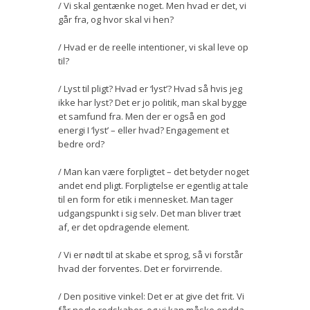
/ Vi skal gentænke noget. Men hvad er det, vi
går fra, og hvor skal vi hen?
/ Hvad er de reelle intentioner, vi skal leve op
til?
/ Lyst til pligt? Hvad er ‘lyst’? Hvad så hvis jeg
ikke har lyst? Det er jo politik, man skal bygge
et samfund fra. Men der er også en god
energi I ‘lyst’ – eller hvad? Engagement et
bedre ord?
/ Man kan være forpligtet – det betyder noget
andet end pligt. Forpligtelse er egentlig at tale
til en form for etik i mennesket. Man tager
udgangspunkt i sig selv. Det man bliver træt
af, er det opdragende element.
/ Vi er nødt til at skabe et sprog, så vi forstår
hvad der forventes. Det er forvirrende.
/ Den positive vinkel: Det er at give det frit. Vi
får nogle redskaber, og vi kan måske endda