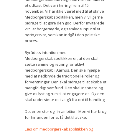
et udkast. Det var i høring frem til 15.
Bestyrelse
november. Vi har ikke været med til at skrive
Medborgerskabspolitikken, men vi vil gerne
Film
bidrage til at gøre den god. Derfor inviterede
vi til et borgermøde, og samlede input til et
Vær med
høringssvar, som kan indgå i den politiske
proces.
Bliv medlem
Byrådets intention med
Kontakt
Medborgerskabspoltikken er, at den skal
sætte ramme og retning for aktivt
Politikker og vedtægter
medborgerskab i Aarhus. Den skal hjælpe
med at nedbryde de traditionelle roller og
ENGLISH
forventninger. Den skal bidrage til at skabe et
mangfoldigt samfund. Den skal inspirere og
give os lyst og rum til at engagere os. Og den
skal understøtte os i at gå fra ord til handling.
Det er en stor og fin ambition. Men vi har brug
for hinanden for at få det til at ske.
Læs om medborgerskabspolitikken og