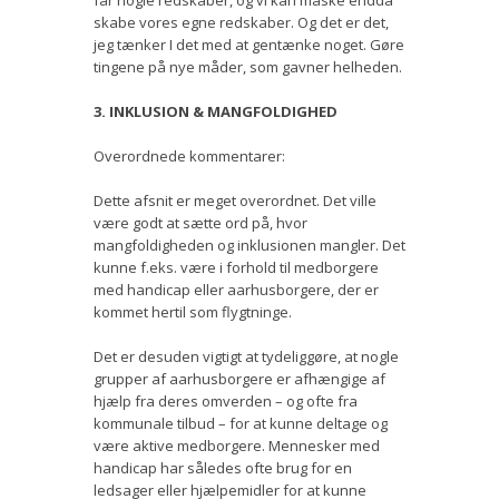
skabe vores egne redskaber. Og det er det,
jeg tænker I det med at gentænke noget. Gøre
tingene på nye måder, som gavner helheden.
3. INKLUSION & MANGFOLDIGHED
Overordnede kommentarer:
Dette afsnit er meget overordnet. Det ville
være godt at sætte ord på, hvor
mangfoldigheden og inklusionen mangler. Det
kunne f.eks. være i forhold til medborgere
med handicap eller aarhusborgere, der er
kommet hertil som flygtninge.
Det er desuden vigtigt at tydeliggøre, at nogle
grupper af aarhusborgere er afhængige af
hjælp fra deres omverden – og ofte fra
kommunale tilbud – for at kunne deltage og
være aktive medborgere. Mennesker med
handicap har således ofte brug for en
ledsager eller hjælpemidler for at kunne