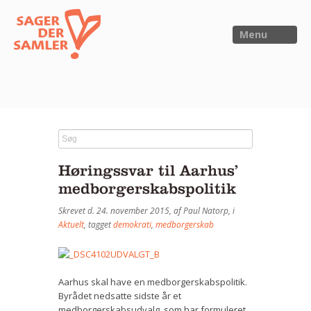
Menu
FORSIDE
NYHEDER
Høringssvar til Aarhus’
SAGER
medborgerskabspolitik
UTOPIA
Skrevet d. 24. november 2015, af Paul Natorp, i
FORSKNING
Aktuelt
, tagget
demokrati
,
medborgerskab
OM OS
Kalender
Aarhus skal have en medborgerskabspolitik.
Byrådet nedsatte sidste år et
Om Sager der Samler
medborgerskabsudvalg, som har formuleret