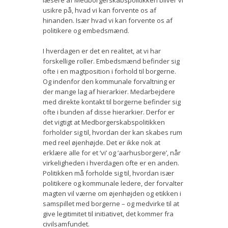
usikre på, hvad vi kan forvente os af
hinanden. Især hvad vi kan forvente os af
politikere og embedsmænd.
I hverdagen er det en realitet, at vi har
forskellige roller. Embedsmænd befinder sig
ofte i en magtposition i forhold til borgerne.
Og indenfor den kommunale forvaltning er
der mange lag af hierarkier. Medarbejdere
med direkte kontakt til borgerne befinder sig
ofte i bunden af disse hierarkier. Derfor er
det vigtigt at Medborgerskabspolitikken
forholder sig til, hvordan der kan skabes rum
med reel øjenhøjde. Det er ikke nok at
erklære alle for et ’vi’ og ’aarhusborgere’, når
virkeligheden i hverdagen ofte er en anden.
Politikken må forholde sig til, hvordan især
politikere og kommunale ledere, der forvalter
magten vil værne om øjenhøjden og etikken i
samspillet med borgerne – og medvirke til at
give legitimitet til initiativet, det kommer fra
civilsamfundet.