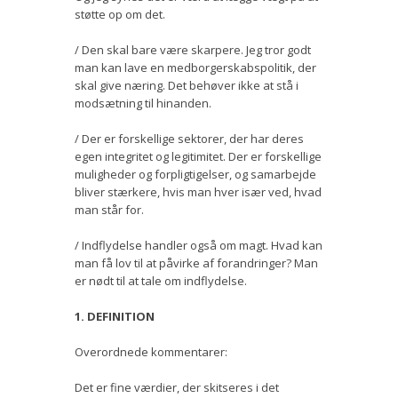
støtte op om det.
/ Den skal bare være skarpere. Jeg tror godt
man kan lave en medborgerskabspolitik, der
skal give næring. Det behøver ikke at stå i
modsætning til hinanden.
/ Der er forskellige sektorer, der har deres
egen integritet og legitimitet. Der er forskellige
muligheder og forpligtigelser, og samarbejde
bliver stærkere, hvis man hver især ved, hvad
man står for.
/ Indflydelse handler også om magt. Hvad kan
man få lov til at påvirke af forandringer? Man
er nødt til at tale om indflydelse.
1. DEFINITION
Overordnede kommentarer:
Det er fine værdier, der skitseres i det