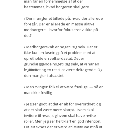
man får en fornemmelse af at der
bestemmes, hvad borgeren skal gøre.
/ Der mangler et billede på, hvad der allerede
foregår. Der er allerede en masse aktive
medborgere – hvorfor fokuserer vi ikke på
det?
/ Medborgerskab er noget i sig selv. Det er
ikke kun en løsning på et problem med at
opretholde en velfærdsstat. Det er
grundlæggende noget i sig selv, at vi har en
legitimitet og en ret til at være deltagende. Og
den mangler i afsættet.
/ Man ‘tvinger’ folk til at være frivillige. — så er
man ikke frivillig.
/ Jeg ser godt, at det er alt for overordnet, og
at det skal være mere skarpt. Hvem skal
invitere til hvad, og hvem skal have hvilke
roller. Men jeg ser helt klart en god intention.
Og jeg synes det er værd at lægge vægt på at