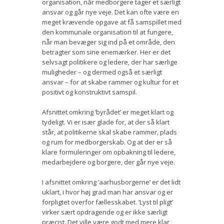
organisation, når medborgere tager et særligt
ansvar og går nye veje. Det kan ofte være en
meget krævende opgave at få samspillet med
den kommunale organisation til at fungere,
når man bevæger sig ind på et område, den
betragter som sine enemærker. Her er det
selvsagt politikere og ledere, der har særlige
muligheder – og dermed også et særligt
ansvar – for at skabe rammer og kultur for et
positivt og konstruktivt samspil.
Afsnittet omkring ’byrådet’ er meget klart og
tydeligt. Vi er især glade for, at der så klart
står, at politikerne skal skabe rammer, plads
og rum for medborgerskab. Og at der er så
klare formuleringer om opbakning til ledere,
medarbejdere og borgere, der går nye veje.
I afsnittet omkring ’aarhusborgerne’ er det lidt
uklart, i hvor høj grad man har ansvar og er
forpligtet overfor fællesskabet. ’Lyst til pligt’
virker sært opdragende og er ikke særligt
præcist. Det ville være godt med mere klar