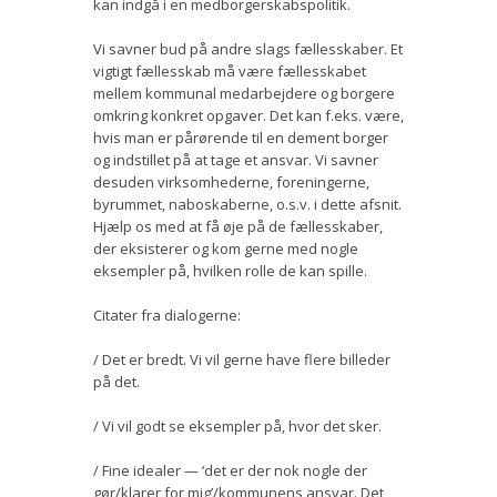
kan indgå i en medborgerskabspolitik.
Vi savner bud på andre slags fællesskaber. Et
vigtigt fællesskab må være fællesskabet
mellem kommunal medarbejdere og borgere
omkring konkret opgaver. Det kan f.eks. være,
hvis man er pårørende til en dement borger
og indstillet på at tage et ansvar. Vi savner
desuden virksomhederne, foreningerne,
byrummet, naboskaberne, o.s.v. i dette afsnit.
Hjælp os med at få øje på de fællesskaber,
der eksisterer og kom gerne med nogle
eksempler på, hvilken rolle de kan spille.
Citater fra dialogerne:
/ Det er bredt. Vi vil gerne have flere billeder
på det.
/ Vi vil godt se eksempler på, hvor det sker.
/ Fine idealer — ‘det er der nok nogle der
gør/klarer for mig’/kommunens ansvar. Det