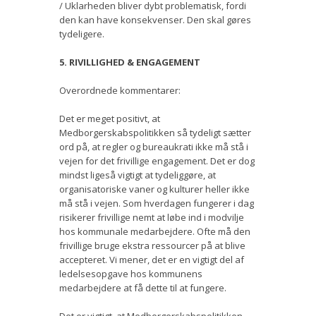
/ Uklarheden bliver dybt problematisk, fordi
den kan have konsekvenser. Den skal gøres
tydeligere.
5. RIVILLIGHED & ENGAGEMENT
Overordnede kommentarer:
Det er meget positivt, at
Medborgerskabspolitikken så tydeligt sætter
ord på, at regler og bureaukrati ikke må stå i
vejen for det frivillige engagement. Det er dog
mindst ligeså vigtigt at tydeliggøre, at
organisatoriske vaner og kulturer heller ikke
må stå i vejen. Som hverdagen fungerer i dag
risikerer frivillige nemt at løbe ind i modvilje
hos kommunale medarbejdere. Ofte må den
frivillige bruge ekstra ressourcer på at blive
accepteret. Vi mener, det er en vigtigt del af
ledelsesopgave hos kommunens
medarbejdere at få dette til at fungere.
Det er vigtigt, at Medborgerskabspolitikken