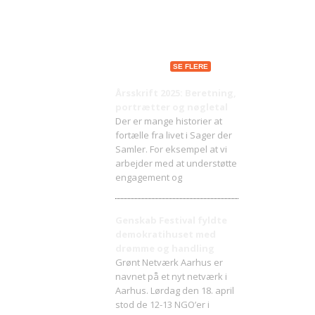
Seneste indlæg
SE FLERE
Årsskrift 2025: Beretning,
portrætter og nøgletal
Der er mange historier at
fortælle fra livet i Sager der
Samler. For eksempel at vi
arbejder med at understøtte
engagement og
Genskab Festival fyldte
demokratihuset med
drømme og handling
Grønt Netværk Aarhus er
navnet på et nyt netværk i
Aarhus. Lørdag den 18. april
stod de 12-13 NGO’er i