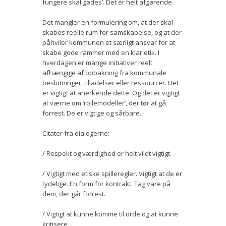
fungere skal gødes’. Det er helt afgørende.
Det mangler en formulering om, at der skal
skabes reelle rum for samskabelse, og at der
påhviler kommunen et særligt ansvar for at
skabe gode rammer med en klar etik. I
hverdagen er mange initiativer reelt
afhængige af opbakning fra kommunale
beslutninger, tilladelser eller ressourcer. Det
er vigtigt at anerkende dette. Og det er vigtigt
at værne om ’rollemodeller’, der tør at gå
forrest. De er vigtige og sårbare.
Citater fra dialogerne:
/ Respekt og værdighed er helt vildt vigtigt.
/ Vigtigt med etiske spilleregler. Vigtigt at de er
tydelige. En form for kontrakt. Tag vare på
dem, der går forrest.
/ Vigtigt at kunne komme til orde og at kunne
kritisere.