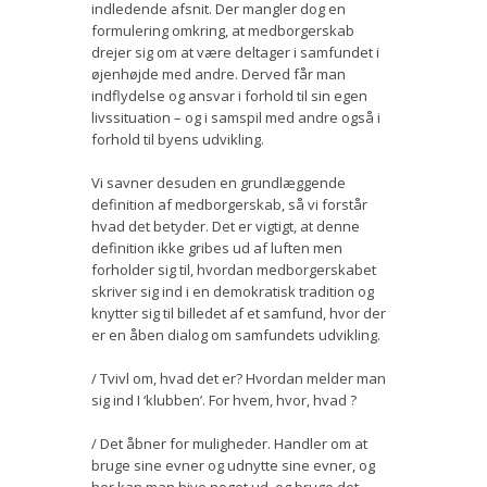
indledende afsnit. Der mangler dog en
formulering omkring, at medborgerskab
drejer sig om at være deltager i samfundet i
øjenhøjde med andre. Derved får man
indflydelse og ansvar i forhold til sin egen
livssituation – og i samspil med andre også i
forhold til byens udvikling.
Vi savner desuden en grundlæggende
definition af medborgerskab, så vi forstår
hvad det betyder. Det er vigtigt, at denne
definition ikke gribes ud af luften men
forholder sig til, hvordan medborgerskabet
skriver sig ind i en demokratisk tradition og
knytter sig til billedet af et samfund, hvor der
er en åben dialog om samfundets udvikling.
/ Tvivl om, hvad det er? Hvordan melder man
sig ind I ‘klubben’. For hvem, hvor, hvad ?
/ Det åbner for muligheder. Handler om at
bruge sine evner og udnytte sine evner, og
her kan man hive noget ud, og bruge det.