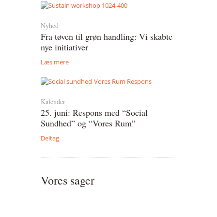
Vær med
Nyhed
Bliv medlem
Fra tøven til grøn handling: Vi skabte
nye initiativer
Kontakt
Læs mere
Politikker og vedtægter
ENGLISH
Kalender
25. juni: Respons med “Social
Sundhed” og “Vores Rum”
Deltag
Vores sager