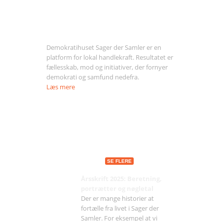
Om Sager der Samler
Demokratihuset Sager der Samler er en
platform for lokal handlekraft. Resultatet er
fællesskab, mod og initiativer, der fornyer
demokrati og samfund nedefra.
Læs mere
Seneste indlæg
SE FLERE
Årsskrift 2025: Beretning,
portrætter og nøgletal
Der er mange historier at
fortælle fra livet i Sager der
Samler. For eksempel at vi