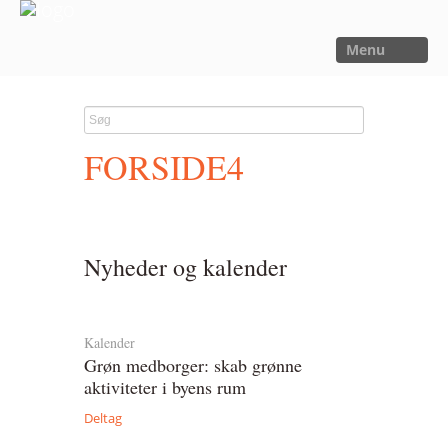
Menu
FORSIDE
NYHEDER
FORSIDE4
SAGER
UTOPIA
FORSKNING
Nyheder og kalender
OM OS
Kalender
Kalender
Om Sager der Samler
Grøn medborger: skab grønne
aktiviteter i byens rum
Bestyrelse
Deltag
Film