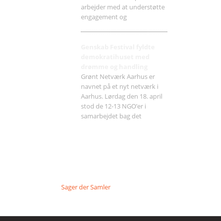
arbejder med at understøtte
engagement og
Genskab Festival fyldte
demokratihuset med
drømme og handling
Grønt Netværk Aarhus er
navnet på et nyt netværk i
Aarhus. Lørdag den 18. april
stod de 12-13 NGO’er i
samarbejdet bag det
Sager der Samler