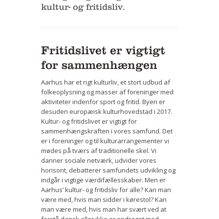
kultur- og fritidsliv.
Bestyrelse
Film
Fritidslivet er vigtigt
Vær med
for sammenhængen
Bliv medlem
Aarhus har et rigt kulturliv, et stort udbud af
Kontakt
folkeoplysning og masser af foreninger med
aktiviteter indenfor sport og fritid. Byen er
Politikker og vedtægter
desuden europæisk kulturhovedstad i 2017.
Kultur- og fritidslivet er vigtigt for
ENGLISH
sammenhængskraften i vores samfund. Det
er i foreninger og til kulturarrangementer vi
mødes på tværs af traditionelle skel. Vi
danner sociale netværk, udvider vores
horisont, debatterer samfundets udvikling og
indgår i vigtige værdifællesskaber. Men er
Aarhus’ kultur- og fritidsliv for alle? Kan man
være med, hvis man sidder i kørestol? Kan
man være med, hvis man har svært ved at
forstå dansk eller ikke er opdraget med