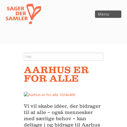
Menu
FORSIDE
NYHEDER
AARHUS ER
SAGER
FOR ALLE
UTOPIA
FORSKNING
OM OS
Vi vil skabe idéer, der bidrager
til at alle – også mennesker
Kalender
med særlige behov – kan
Om Sager der Samler
deltage i og bidrage til Aarhus