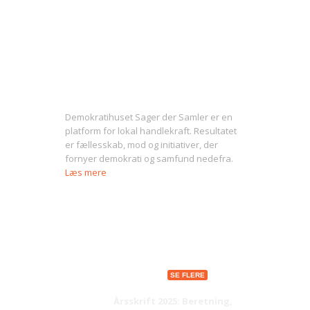
Om Sager der Samler
Demokratihuset Sager der Samler er en
platform for lokal handlekraft. Resultatet
er fællesskab, mod og initiativer, der
fornyer demokrati og samfund nedefra.
Læs mere
Seneste indlæg
SE FLERE
Årsskrift 2025: Beretning,