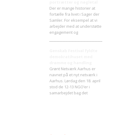
portrætter og nøgletal
Der er mange historier at
fortælle fra livet i Sager der
Samler. For eksempel at vi
arbejder med at understøtte
engagement og
Genskab Festival fyldte
demokratihuset med
drømme og handling
Grønt Netværk Aarhus er
navnet på et nyt netværk i
Aarhus. Lørdag den 18. april
stod de 12-13 NGO’er i
samarbejdet bag det