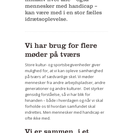
mennesker med handicap –
Bestyrelse
kan være med i en stor fælles
idrætsoplevelse.
Film
Vær med
Bliv medlem
Vi har brug for flere
møder på tværs
Kontakt
Store kultur- og sportsbegivenheder giver
Politikker og vedtægter
mulighed for, at vi kan opleve samhørighed
på tværs af sædvanlige skel. Vi møder
ENGLISH
mennesker fra andre arbejdspladser, andre
generationer og andre kulturer. Det styrker
gensidig forståelse, så vi har blik for
hinanden – både i hverdagen og når vi skal
forholde os til hvordan samfundet skal
indrettes. Men mennesker med handicap er
ofte ikke med.
Vi er sammen i et