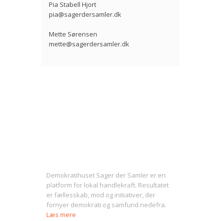
Pia Stabell Hjort
pia@sagerdersamler.dk
Mette Sørensen
mette@sagerdersamler.dk
Om Sager der Samler
Demokratihuset Sager der Samler er en
platform for lokal handlekraft. Resultatet
er fællesskab, mod og initiativer, der
fornyer demokrati og samfund nedefra.
Læs mere