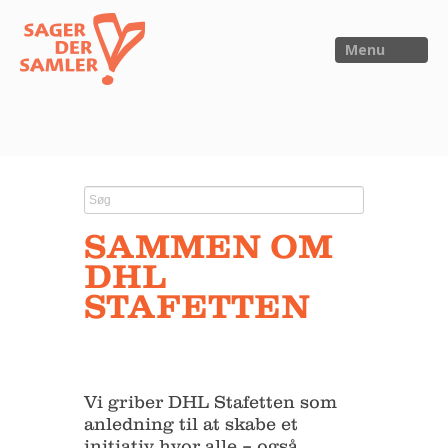
Menu
FORSIDE
NYHEDER
SAMMEN OM
SAGER
DHL
UTOPIA
STAFETTEN
FORSKNING
OM OS
Kalender
Vi griber DHL Stafetten som
anledning til at skabe et
Om Sager der Samler
initiativ hvor alle – også