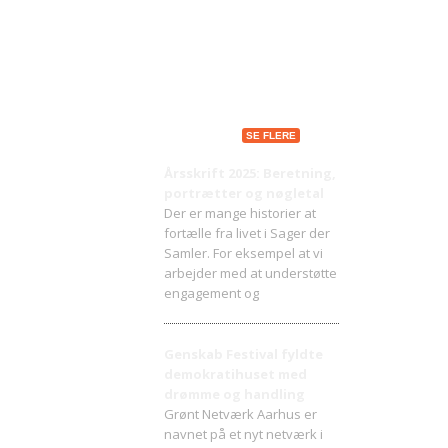
Seneste indlæg
SE FLERE
Årsskrift 2025: Beretning,
portrætter og nøgletal
Der er mange historier at
fortælle fra livet i Sager der
Samler. For eksempel at vi
arbejder med at understøtte
engagement og
Genskab Festival fyldte
demokratihuset med
drømme og handling
Grønt Netværk Aarhus er
navnet på et nyt netværk i