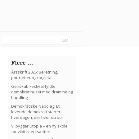
Flere …
Årsskrift 2025: Beretning,
portrætter og nøgletal
Genskab Festival fyldte
demokratihuset med drømme og
handling
Demokratiske Nabolag: Et
levende demokrati starter i
hverdagen, der hvor du bor
Vi bygger Utopia – en ny skole
for vildt iværksætteri