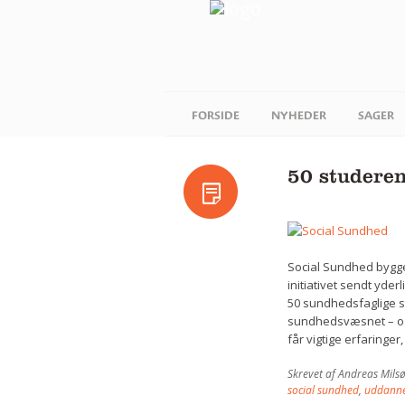
FORSIDE
NYHEDER
SAGER
50 studere
Social Sundhed bygge
initiativet sendt yd
50 sundhedsfaglige s
sundhedsvæsnet – og 
får vigtige erfaringe
Skrevet af
Andreas Milsø
social sundhed
,
uddanne