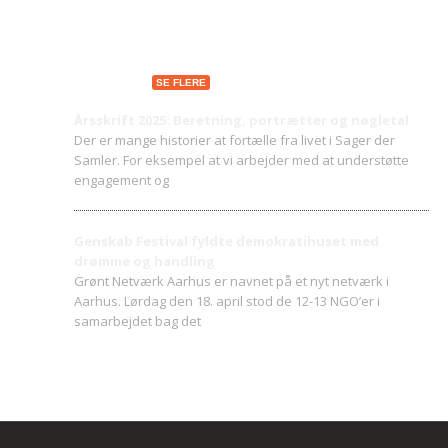
Seneste indlæg
SE FLERE
Årsskrift 2025: Beretning, portrætter og nøgletal
Der er mange historier at fortælle fra livet i Sager der
Samler. For eksempel at vi arbejder med at understøtte
engagement og
Genskab Festival fyldte demokratihuset med
drømme og handling
Grønt Netværk Aarhus er navnet på et nyt netværk i
Aarhus. Lørdag den 18. april stod de 12-13 NGO’er i
samarbejdet bag det