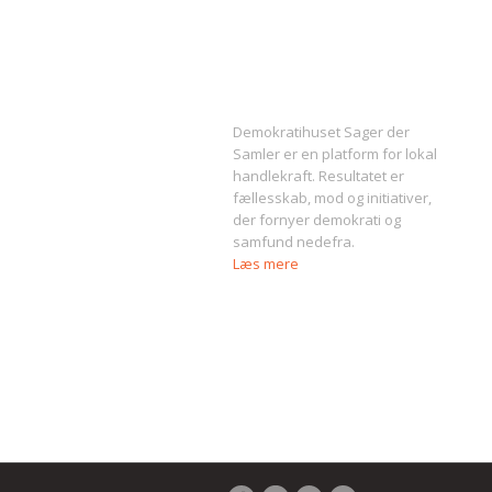
Om Sager der Samler
Demokratihuset Sager der
Samler er en platform for lokal
handlekraft. Resultatet er
fællesskab, mod og initiativer,
der fornyer demokrati og
samfund nedefra.
Læs mere