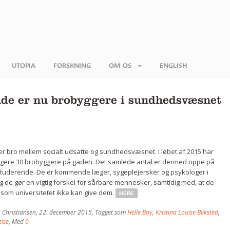
UTOPIA
FORSKNING
OM OS
ENGLISH
nde er nu brobyggere i sundhedsvæsnet
r bro mellem socialt udsatte og sundhedsvæsnet. I løbet af 2015 har
erligere 30 brobyggere på gaden. Det samlede antal er dermed oppe på
tuderende. De er kommende læger, sygeplejersker og psykologer i
de gør en vigtig forskel for sårbare mennesker, samtidig med, at de
r, som universitetet ikke kan give dem.
MERE
 Christiansen
,
22. december 2015
, Tagget som
Helle Bay
,
Kristina Louise Bliksted
,
lse
, Med
0