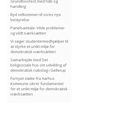
Grundlovsfest med håb og
handling
Byd velkommen til vores nye
bestyrelse
Panelsamtale: Vilde problemer
og vildt iværksætteri
Vi søger studentermedhjælper til
at styrke et unikt miljø for
demokratisk iværksætteri
Samarbejde med Det
boligsociale hus om udvikling af
demokratisk nabolag i Gellerup
Fornyet støtte fra Aarhus
Kommune sikrer fundamentet
for et unikt miljø for demokratisk
iværksætteri