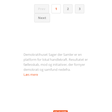
Prev
1
2
3
Next
Om Sager der Samler
Demokratihuset Sager der Samler er en
platform for lokal handlekraft. Resultatet er
fællesskab, mod og initiativer, der fornyer
demokrati og samfund nedefra.
Læs mere
Seneste indlæg