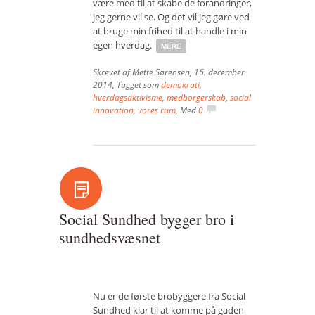
være med til at skabe de forandringer,
jeg gerne vil se. Og det vil jeg gøre ved
at bruge min frihed til at handle i min
egen hverdag.
MERE
Skrevet af
Mette Sørensen
,
16. december
2014
, Tagget som
demokrati
,
hverdagsaktivisme
,
medborgerskab
,
social
innovation
,
vores rum
, Med
0
Social Sundhed bygger bro i
sundhedsvæsnet
Nu er de første brobyggere fra Social
Sundhed klar til at komme på gaden