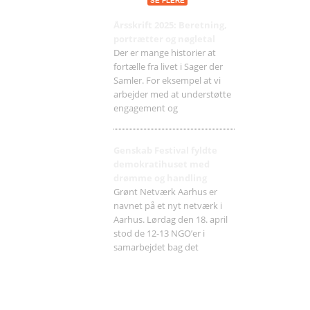
SE FLERE
Årsskrift 2025: Beretning,
portrætter og nøgletal
Der er mange historier at
fortælle fra livet i Sager der
Samler. For eksempel at vi
arbejder med at understøtte
engagement og
Genskab Festival fyldte
demokratihuset med
drømme og handling
Grønt Netværk Aarhus er
navnet på et nyt netværk i
Aarhus. Lørdag den 18. april
stod de 12-13 NGO’er i
samarbejdet bag det