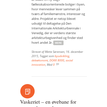
fællesskabsorienterede boliger i byen,
Vær med
hvor mennesker lever sammen på
tværs af familiemønstre, interesser og
Bliv medlem
aldre. Projektet er netop blevet
udvalgt til deltagelse på Den
Kontakt
Internationale Arkitekturbiennale i
Venedig, der er verdens største
Politikker og vedtægter
arkitekturbegivenhed og finder sted
hvert andet år.
ENGLISH
MERE
Skrevet af
Mette Sørensen
,
16. december
2015
, Tagget som
byudvikling
,
deleøkonomi
,
DOKK 8000
,
social
innovation
, Med
0
Vaskeriet – en øvebane for