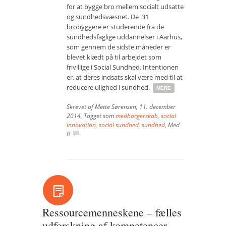
for at bygge bro mellem socialt udsatte
og sundhedsvæsnet. De 31
brobyggere er studerende fra de
sundhedsfaglige uddannelser i Aarhus,
som gennem de sidste måneder er
blevet klædt på til arbejdet som
frivillige i Social Sundhed. Intentionen
er, at deres indsats skal være med til at
reducere ulighed i sundhed.
MERE
Skrevet af
Mette Sørensen
,
11. december
2014
, Tagget som
medborgerskab
,
social
innovation
,
social sundhed
,
sundhed
, Med
0
Ressourcemenneskene – fælles
udforskning af kompetencer