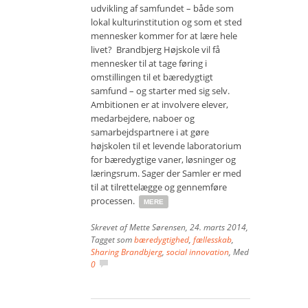
udvikling af samfundet – både som
lokal kulturinstitution og som et sted
mennesker kommer for at lære hele
livet? Brandbjerg Højskole vil få
mennesker til at tage føring i
omstillingen til et bæredygtigt
samfund – og starter med sig selv.
Ambitionen er at involvere elever,
medarbejdere, naboer og
samarbejdspartnere i at gøre
højskolen til et levende laboratorium
for bæredygtige vaner, løsninger og
læringsrum. Sager der Samler er med
til at tilrettelægge og gennemføre
processen.
MERE
Skrevet af
Mette Sørensen
,
24. marts 2014
,
Tagget som
bæredygtighed
,
fællesskab
,
Sharing Brandbjerg
,
social innovation
, Med
0