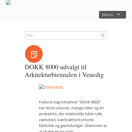
Menu
FORSIDE
NYHEDER
SAGER
UTOPIA
DOKK 8000 udvalgt til
FORSKNING
Arkitekturbiennalen i Venedig
OM OS
Kalender
Folkene bag initiativet “DOKK 8000”
Om Sager der Samler
har store visioner, mange idéer og en
ønskeliste, der indeholder både cafe,
Bestyrelse
værksted, iværksætterkontorer,
bibliotek og gæsteboliger. Drømmen er
Film
at skabe en ny slags