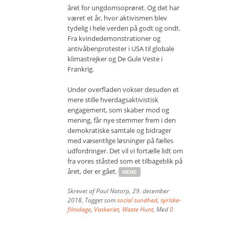
året for ungdomsoprøret. Og det har
været et år, hvor aktivismen blev
tydelig i hele verden på godt og ondt.
Fra kvindedemonstrationer og
antivåbenprotester i USA til globale
klimastrejker og De Gule Veste i
Frankrig.
Under overfladen vokser desuden et
mere stille hverdagsaktivistisk
engagement, som skaber mod og
mening, får nye stemmer frem i den
demokratiske samtale og bidrager
med væsentlige løsninger på fælles
udfordringer. Det vil vi fortælle lidt om
fra vores ståsted som et tilbageblik på
året, der er gået.
MERE
Skrevet af
Paul Natorp
,
29. december
2018
, Tagget som
social sundhed
,
syriske-
filmdage
,
Vaskeriet
,
Waste Hunt
, Med
0