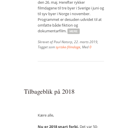
den 26. maj. Herefter rykker
Vær med
filmdagene til tre byer i Sverige i juni og
til syv byer i Norge i november.
Bliv medlem
Programmet er desuden udvidet til at
omfatte både fiktion og
Kontakt
dokumentarfilm.
MERE
Politikker og vedtægter
Skrevet af
Paul Natorp
,
22. marts 2019
,
Tagget som
syriske-filmdage
, Med
0
ENGLISH
Tilbageblik på 2018
Kære alle,
Nu er 2018 snart forbi.
Det var 50-