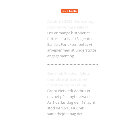
Seneste indlæg
SE FLERE
Årsskrift 2025: Beretning,
portrætter og nøgletal
Der er mange historier at
fortælle fra livet i Sager der
Samler. For eksempel at vi
arbejder med at understøtte
engagement og
Genskab Festival fyldte
demokratihuset med
drømme og handling
Grønt Netværk Aarhus er
navnet på et nyt netværk i
Aarhus. Lørdag den 18. april
stod de 12-13 NGO’er i
samarbejdet bag det