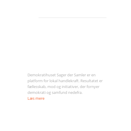
Om Sager der Samler
Demokratihuset Sager der Samler er en
platform for lokal handlekraft. Resultatet er
fællesskab, mod og initiativer, der fornyer
demokrati og samfund nedefra.
Læs mere