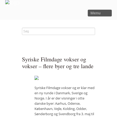
Menu
FORSIDE
NYHEDER
SAGER
UTOPIA
Syriske Filmdage vokser og
FORSKNING
vokser – flere byer og tre lande
OM OS
Kalender
Syriske Filmdage vokser og er klar med
Om Sager der Samler
en ny runde i Danmark, Sverige og
Norge. I år er der visninger i otte
Bestyrelse
danske byer: Aarhus, Odense,
København, Vejle, Kolding, Odder,
Film
Sønderborg og Svendborg fra 3. maj til