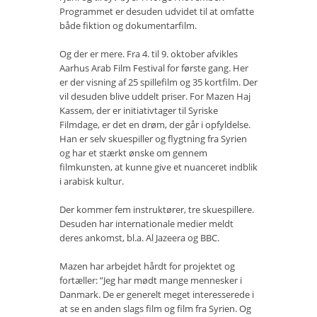
Programmet er desuden udvidet til at omfatte
Vær med
både fiktion og dokumentarfilm.
Bliv medlem
Og der er mere. Fra 4. til 9. oktober afvikles
Aarhus Arab Film Festival for første gang. Her
Kontakt
er der visning af 25 spillefilm og 35 kortfilm. Der
vil desuden blive uddelt priser. For Mazen Haj
Politikker og vedtægter
Kassem, der er initiativtager til Syriske
Filmdage, er det en drøm, der går i opfyldelse.
ENGLISH
Han er selv skuespiller og flygtning fra Syrien
og har et stærkt ønske om gennem
filmkunsten, at kunne give et nuanceret indblik
i arabisk kultur.
Der kommer fem instruktører, tre skuespillere.
Desuden har internationale medier meldt
deres ankomst, bl.a. Al Jazeera og BBC.
Mazen har arbejdet hårdt for projektet og
fortæller: ”Jeg har mødt mange mennesker i
Danmark. De er generelt meget interesserede i
at se en anden slags film og film fra Syrien. Og