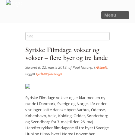
Menu
FORSIDE
NYHEDER
Syriske Filmdage vokser og
SAGER
vokser – flere byer og tre lande
UTOPIA
Skrevet d. 22. marts 2019, af Paul Natorp, i
Aktuelt
,
FORSKNING
tagget
syriske-filmdage
OM OS
Kalender
Syriske Filmdage vokser og er klar med en ny
runde i Danmark, Sverige og Norge. I år er der
Om Sager der Samler
visninger i otte danske byer: Aarhus, Odense,
København, Vejle, Kolding, Odder, Sønderborg
Bestyrelse
og Svendborg fra 3. maj til den 26. maj.
Herefter rykker filmdagene til tre byer i Sverige
Film
i juni og til syv byer i Norge i november.