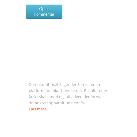
Opret
kommentar
Om Sager der Samler
Demokratihuset Sager der Samler er en
platform for lokal handlekraft. Resultatet er
fællesskab, mod og initiativer, der fornyer
demokrati og samfund nedefra.
Læs mere