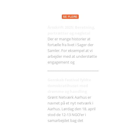
Seneste indlæg
SE FLERE
Årsskrift 2025: Beretning,
portrætter og nøgletal
Der er mange historier at
fortælle fra livet i Sager der
Samler. For eksempel at vi
arbejder med at understøtte
engagement og
Genskab Festival fyldte
demokratihuset med
drømme og handling
Grønt Netværk Aarhus er
navnet på et nyt netværk i
Aarhus. Lørdag den 18. april
stod de 12-13 NGO’er i
samarbejdet bag det