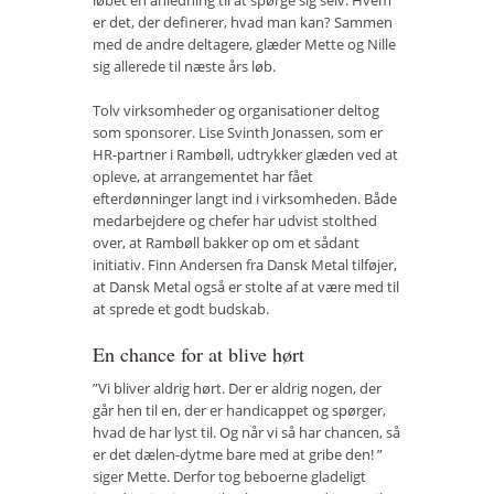
løbet en anledning til at spørge sig selv: Hvem
er det, der definerer, hvad man kan? Sammen
med de andre deltagere, glæder Mette og Nille
sig allerede til næste års løb.
Tolv virksomheder og organisationer deltog
som sponsorer. Lise Svinth Jonassen, som er
HR-partner i Rambøll, udtrykker glæden ved at
opleve, at arrangementet har fået
efterdønninger langt ind i virksomheden. Både
medarbejdere og chefer har udvist stolthed
over, at Rambøll bakker op om et sådant
initiativ. Finn Andersen fra Dansk Metal tilføjer,
at Dansk Metal også er stolte af at være med til
at sprede et godt budskab.
En chance for at blive hørt
”Vi bliver aldrig hørt. Der er aldrig nogen, der
går hen til en, der er handicappet og spørger,
hvad de har lyst til. Og når vi så har chancen, så
er det dælen-dytme bare med at gribe den! ”
siger Mette. Derfor tog beboerne gladeligt