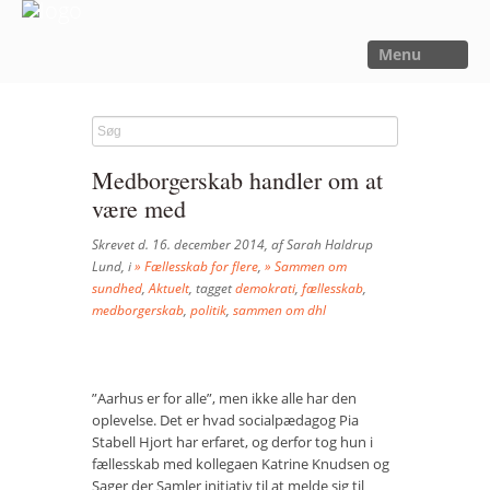
Menu
FORSIDE
NYHEDER
Medborgerskab handler om at
SAGER
være med
UTOPIA
Skrevet d. 16. december 2014, af Sarah Haldrup
FORSKNING
Lund, i
» Fællesskab for flere
,
» Sammen om
sundhed
,
Aktuelt
, tagget
demokrati
,
fællesskab
,
OM OS
medborgerskab
,
politik
,
sammen om dhl
Kalender
Om Sager der Samler
”Aarhus er for alle”, men ikke alle har den
oplevelse. Det er hvad socialpædagog Pia
Bestyrelse
Stabell Hjort har erfaret, og derfor tog hun i
fællesskab med kollegaen Katrine Knudsen og
Film
Sager der Samler initiativ til at melde sig til