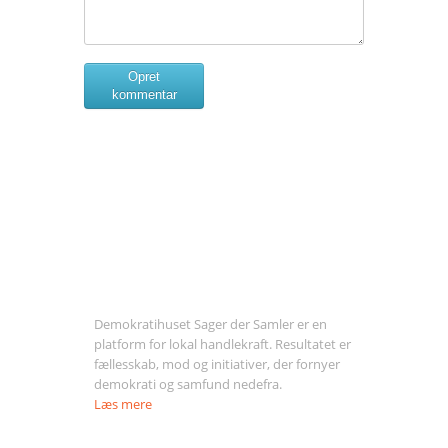
Opret
kommentar
Om Sager der Samler
Demokratihuset Sager der Samler er en
platform for lokal handlekraft. Resultatet er
fællesskab, mod og initiativer, der fornyer
demokrati og samfund nedefra.
Læs mere