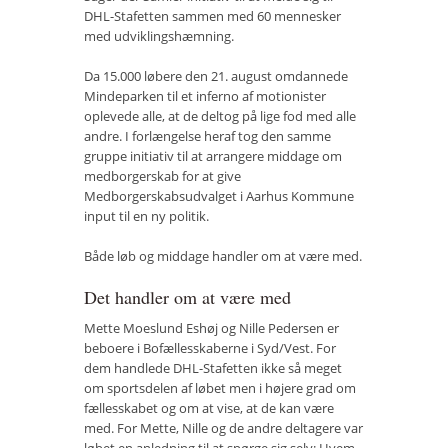
DHL-Stafetten sammen med 60 mennesker
Vær med
med udviklingshæmning.
Bliv medlem
Da 15.000 løbere den 21. august omdannede
Mindeparken til et inferno af motionister
Kontakt
oplevede alle, at de deltog på lige fod med alle
andre. I forlængelse heraf tog den samme
Politikker og vedtægter
gruppe initiativ til at arrangere middage om
medborgerskab for at give
ENGLISH
Medborgerskabsudvalget i Aarhus Kommune
input til en ny politik.
Både løb og middage handler om at være med.
Det handler om at være med
Mette Moeslund Eshøj og Nille Pedersen er
beboere i Bofællesskaberne i Syd/Vest. For
dem handlede DHL-Stafetten ikke så meget
om sportsdelen af løbet men i højere grad om
fællesskabet og om at vise, at de kan være
med. For Mette, Nille og de andre deltagere var