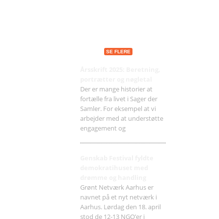
Seneste indlæg
SE FLERE
Årsskrift 2025: Beretning,
portrætter og nøgletal
Der er mange historier at
fortælle fra livet i Sager der
Samler. For eksempel at vi
arbejder med at understøtte
engagement og
Genskab Festival fyldte
demokratihuset med
drømme og handling
Grønt Netværk Aarhus er
navnet på et nyt netværk i
Aarhus. Lørdag den 18. april
stod de 12-13 NGO’er i