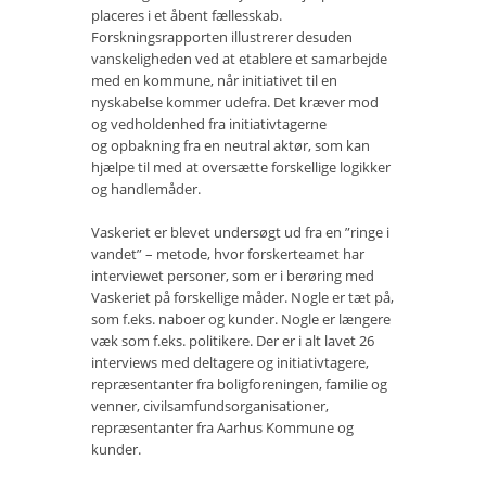
placeres i et åbent fællesskab.
Forskningsrapporten illustrerer desuden
vanskeligheden ved at etablere et samarbejde
med en kommune, når initiativet til en
nyskabelse kommer udefra. Det kræver mod
og vedholdenhed fra initiativtagerne
og opbakning fra en neutral aktør, som kan
hjælpe til med at oversætte forskellige logikker
og handlemåder.
Vaskeriet er blevet undersøgt ud fra en ”ringe i
vandet” – metode, hvor forskerteamet har
interviewet personer, som er i berøring med
Vaskeriet på forskellige måder. Nogle er tæt på,
som f.eks. naboer og kunder. Nogle er længere
væk som f.eks. politikere. Der er i alt lavet 26
interviews med deltagere og initiativtagere,
repræsentanter fra boligforeningen, familie og
venner, civilsamfundsorganisationer,
repræsentanter fra Aarhus Kommune og
kunder.