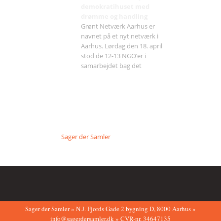
demokratihuset med
drømme og handling
Grønt Netværk Aarhus er
navnet på et nyt netværk i
Aarhus. Lørdag den 18. april
stod de 12-13 NGO’er i
samarbejdet bag det
Sager der Samler
Sager der Samler » N.J. Fjords Gade 2 bygning D, 8000 Aarhus »
info@sagerdersamler.dk » CVR-nr. 34647135