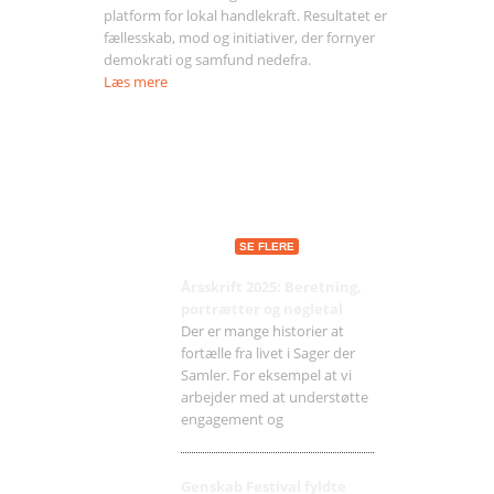
platform for lokal handlekraft. Resultatet er
fællesskab, mod og initiativer, der fornyer
demokrati og samfund nedefra.
Læs mere
Seneste indlæg
SE FLERE
Årsskrift 2025: Beretning,
portrætter og nøgletal
Der er mange historier at
fortælle fra livet i Sager der
Samler. For eksempel at vi
arbejder med at understøtte
engagement og
Genskab Festival fyldte