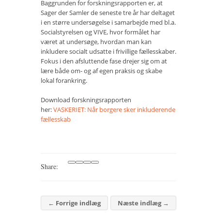
Baggrunden for forskningsrapporten er, at
Sager der Samler de seneste tre år har deltaget
i en større undersøgelse i samarbejde med bl.a.
Socialstyrelsen og VIVE, hvor formålet har
været at undersøge, hvordan man kan
inkludere socialt udsatte i frivillige fællesskaber.
Fokus i den afsluttende fase drejer sig om at
lære både om- og af egen praksis og skabe
lokal forankring.
Download forskningsrapporten
her:
VASKERIET: Når borgere sker inkluderende
fællesskab
Share:
←
Forrige indlæg
Næste indlæg
→