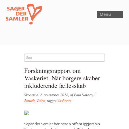
Menu
FORSIDE
NYHEDER
Forskningsrapport om
SAGER
Vaskeriet: Når borgere skaber
UTOPIA
inkluderende fællesskab
FORSKNING
Skrevet d. 2. november 2018, af Paul Natorp, i
Aktuelt
,
Viden
, tagget
Vaskeriet
OM OS
Kalender
Sager der Samler har netop offentliggjort sin
Om Sager der Samler