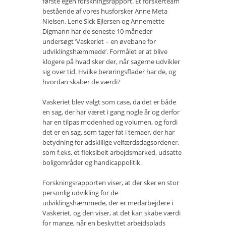
første egen forskningsrapport. Et forskerteam
bestående af vores husforsker Anne Meta
Bestyrelse
Nielsen, Lene Sick Ejlersen og Annemette
Digmann har de seneste 10 måneder
Film
undersøgt ’Vaskeriet – en øvebane for
udviklingshæmmede’. Formålet er at blive
Vær med
klogere på hvad sker der, når sagerne udvikler
sig over tid. Hvilke berøringsflader har de, og
Bliv medlem
hvordan skaber de værdi?
Kontakt
Vaskeriet blev valgt som case, da det er både
Politikker og vedtægter
en sag, der har været i gang nogle år og derfor
har en tilpas modenhed og volumen, og fordi
ENGLISH
det er en sag, som tager fat i temaer, der har
betydning for adskillige velfærdsdagsordener,
som f.eks. et fleksibelt arbejdsmarked, udsatte
boligområder og handicappolitik.
Forskningsrapporten viser, at der sker en stor
personlig udvikling for de
udviklingshæmmede, der er medarbejdere i
Vaskeriet, og den viser, at det kan skabe værdi
for mange, når en beskyttet arbejdsplads