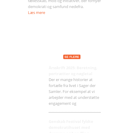
fællesskab, mod og initiativer, der fornyer
demokrati og samfund nedefra.
Læs mere
Seneste indlæg
SE FLERE
Årsskrift 2025: Beretning,
portrætter og nøgletal
Der er mange historier at
fortælle fra livet i Sager der
Samler. For eksempel at vi
arbejder med at understøtte
engagement og
Genskab Festival fyldte
demokratihuset med