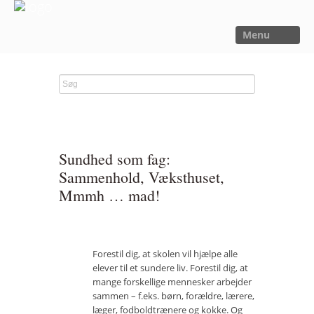
Menu
FORSIDE
NYHEDER
SAGER
UTOPIA
Sundhed som fag:
FORSKNING
Sammenhold, Væksthuset,
Mmmh … mad!
OM OS
Kalender
Om Sager der Samler
Forestil dig, at skolen vil hjælpe alle
elever til et sundere liv. Forestil dig, at
Bestyrelse
mange forskellige mennesker arbejder
sammen – f.eks. børn, forældre, lærere,
Film
læger, fodboldtrænere og kokke. Og