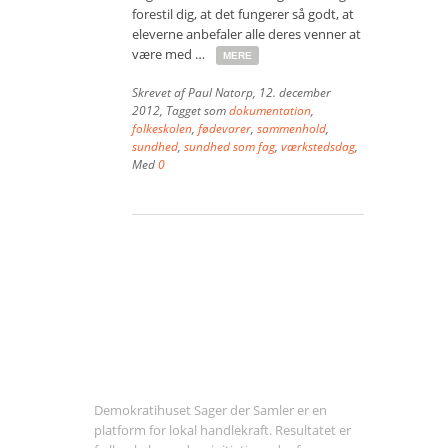
forestil dig, at det fungerer så godt, at
Vær med
eleverne anbefaler alle deres venner at
være med …
MERE
Bliv medlem
Skrevet af
Paul Natorp
,
12. december
Kontakt
2012
, Tagget som
dokumentation
,
folkeskolen
,
fødevarer
,
sammenhold
,
Politikker og vedtægter
sundhed
,
sundhed som fag
,
værkstedsdag
,
Med
0
ENGLISH
Om Sager der Samler
Demokratihuset Sager der Samler er en
platform for lokal handlekraft. Resultatet er