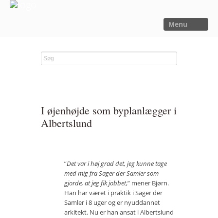
Menu
FORSIDE
NYHEDER
SAGER
UTOPIA
I øjenhøjde som byplanlægger i
FORSKNING
Albertslund
OM OS
Kalender
”
Det var i høj grad det, jeg kunne tage
Om Sager der Samler
med mig fra Sager der Samler som
gjorde, at jeg fik jobbet
,” mener Bjørn.
Bestyrelse
Han har været i praktik i Sager der
Samler i 8 uger og er nyuddannet
Film
arkitekt. Nu er han ansat i Albertslund