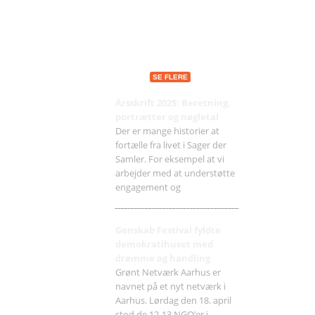
Seneste indlæg
SE FLERE
Årsskrift 2025: Beretning,
portrætter og nøgletal
Der er mange historier at
fortælle fra livet i Sager der
Samler. For eksempel at vi
arbejder med at understøtte
engagement og
Genskab Festival fyldte
demokratihuset med
drømme og handling
Grønt Netværk Aarhus er
navnet på et nyt netværk i
Aarhus. Lørdag den 18. april
stod de 12-13 NGO’er i