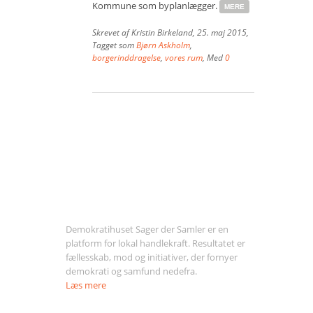
Kommune som byplanlægger.
MERE
Vær med
Skrevet af
Kristin Birkeland
,
25. maj 2015
,
Bliv medlem
Tagget som
Bjørn Askholm
,
borgerinddragelse
,
vores rum
, Med
0
Kontakt
Politikker og vedtægter
ENGLISH
Om Sager der Samler
Demokratihuset Sager der Samler er en
platform for lokal handlekraft. Resultatet er
fællesskab, mod og initiativer, der fornyer
demokrati og samfund nedefra.
Læs mere