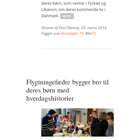
deres børn, som venter i Tyrkiet og
Vær med
Libanon, om deres kommende liv i
Danmark.
MERE
Bliv medlem
Skrevet af
Paul Natorp
,
20. marts 2016
,
Kontakt
Tagget som
Anaobaba TV
, Med
0
Politikker og vedtægter
ENGLISH
Flygtningefædre bygger bro til
deres børn med
hverdagshistorier