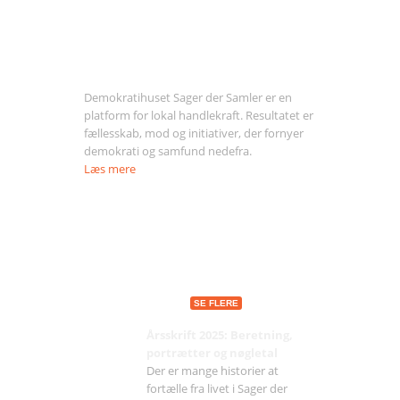
Om Sager der Samler
Demokratihuset Sager der Samler er en
platform for lokal handlekraft. Resultatet er
fællesskab, mod og initiativer, der fornyer
demokrati og samfund nedefra.
Læs mere
Seneste indlæg
SE FLERE
Årsskrift 2025: Beretning,
portrætter og nøgletal
Der er mange historier at
fortælle fra livet i Sager der