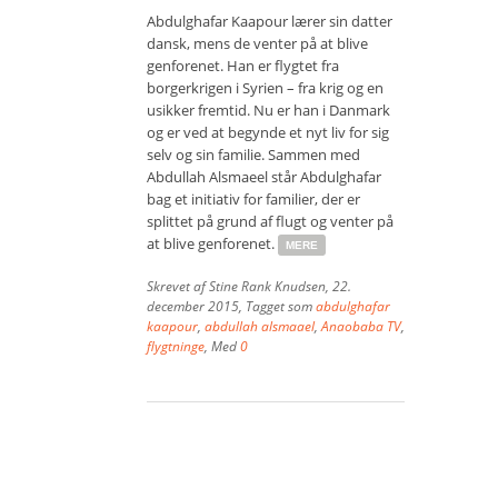
Abdulghafar Kaapour lærer sin datter
dansk, mens de venter på at blive
genforenet. Han er flygtet fra
borgerkrigen i Syrien – fra krig og en
usikker fremtid. Nu er han i Danmark
og er ved at begynde et nyt liv for sig
selv og sin familie. Sammen med
Abdullah Alsmaeel står Abdulghafar
bag et initiativ for familier, der er
splittet på grund af flugt og venter på
at blive genforenet.
MERE
Skrevet af
Stine Rank Knudsen
,
22.
december 2015
, Tagget som
abdulghafar
kaapour
,
abdullah alsmaael
,
Anaobaba TV
,
flygtninge
, Med
0