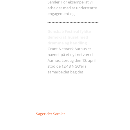
Samler. For eksempel at vi
arbejder med at understøtte
engagement og
Genskab Festival fyldte
demokratihuset med
drømme og handling
Grønt Netværk Aarhus er
navnet på et nyt netværk i
Aarhus. Lørdag den 18. april
stod de 12-13 NGO’er i
samarbejdet bag det
Sager der Samler