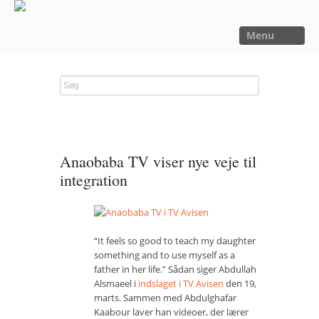
Menu
FORSIDE
NYHEDER
SAGER
UTOPIA
Anaobaba TV viser nye veje til
FORSKNING
integration
OM OS
Kalender
“It feels so good to teach my daughter
Om Sager der Samler
something and to use myself as a
father in her life.” Sådan siger Abdullah
Bestyrelse
Alsmaeel i
indslaget i TV Avisen
den 19,
marts. Sammen med Abdulghafar
Film
Kaabour laver han videoer, der lærer