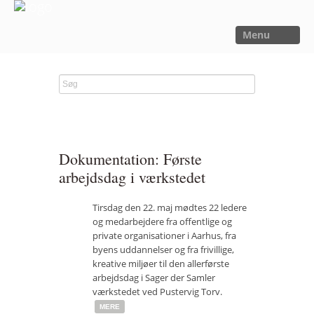
Menu
FORSIDE
NYHEDER
SAGER
UTOPIA
Dokumentation: Første
FORSKNING
arbejdsdag i værkstedet
OM OS
Tirsdag den 22. maj mødtes 22 ledere
og medarbejdere fra offentlige og
Kalender
private organisationer i Aarhus, fra
Om Sager der Samler
byens uddannelser og fra frivillige,
kreative miljøer til den allerførste
Bestyrelse
arbejdsdag i Sager der Samler
værkstedet ved Pustervig Torv.
Film
MERE