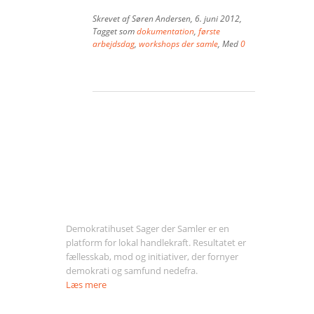
Vær med
Skrevet af
Søren Andersen
,
6. juni 2012
,
Tagget som
dokumentation
,
første
arbejdsdag
,
workshops der samle
, Med
0
Bliv medlem
Kontakt
Politikker og vedtægter
ENGLISH
Om Sager der Samler
Demokratihuset Sager der Samler er en
platform for lokal handlekraft. Resultatet er
fællesskab, mod og initiativer, der fornyer
demokrati og samfund nedefra.
Læs mere