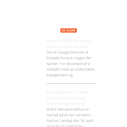
Seneste indlæg
SE FLERE
Årsskrift 2025: Beretning,
portrætter og nøgletal
Der er mange historier at
fortælle fra livet i Sager der
Samler. For eksempel at vi
arbejder med at understøtte
engagement og
Genskab Festival fyldte
demokratihuset med
drømme og handling
Grønt Netværk Aarhus er
navnet på et nyt netværk i
Aarhus. Lørdag den 18. april
stod de 12-13 NGO’er i