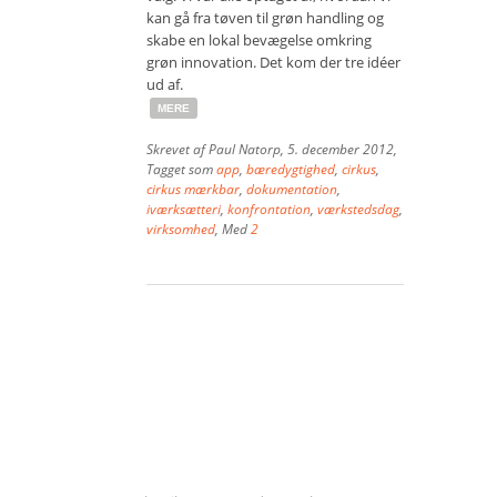
kan gå fra tøven til grøn handling og
Vær med
skabe en lokal bevægelse omkring
grøn innovation. Det kom der tre idéer
Bliv medlem
ud af.
MERE
Kontakt
Skrevet af
Paul Natorp
,
5. december 2012
,
Politikker og vedtægter
Tagget som
app
,
bæredygtighed
,
cirkus
,
cirkus mærkbar
,
dokumentation
,
ENGLISH
iværksætteri
,
konfrontation
,
værkstedsdag
,
virksomhed
, Med
2
Om Sager der Samler