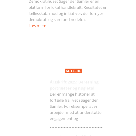
Demokratihuset Sager der Samler er en
platform for lokal handlekraft. Resultatet er
fællesskab, mod og initiativer, der fornyer
demokrati og samfund nedefra.
Læs mere
Seneste indlæg
SE FLERE
Årsskrift 2025: Beretning,
portrætter og nøgletal
Der er mange historier at
fortælle fra livet i Sager der
Samler. For eksempel at vi
arbejder med at understøtte
engagement og