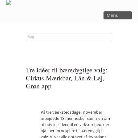
Menu
FORSIDE
NYHEDER
SAGER
UTOPIA
Tre idéer til bæredygtige valg:
FORSKNING
Cirkus Mærkbar, Lån & Lej,
Grøn app
OM OS
Kalender
Om Sager der Samler
På tre værkstedsdage i november
arbejdede 18 mennesker sammen om
Bestyrelse
at udvikle idéer til en virksomhed, der
hjælper forbrugere til bæredygtige
Film
valg. Vi var alle optaget af, hvordan vi