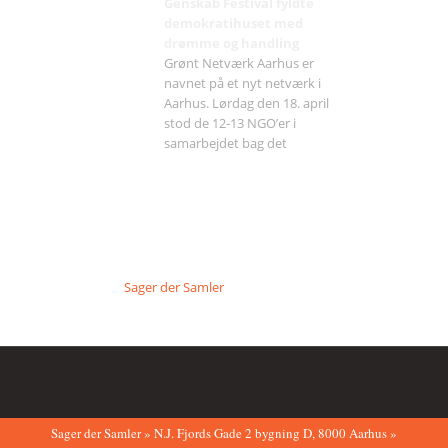
Genskab Festival fyldte
demokratihuset med
drømme og handling
Grønt Netværk Aarhus er
navnet på et nyt netværk i
Aarhus. Lørdag den 18. april
stod de 12-13 NGO’er i
samarbejdet bag det
Sager der Samler
Sager der Samler » N.J. Fjords Gade 2 bygning D, 8000 Aarhus »