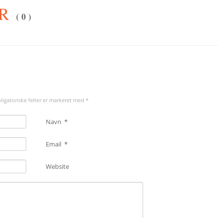
ER
( 0 )
Obligatoriske felter er markeret med
*
Navn
*
Email
*
Website