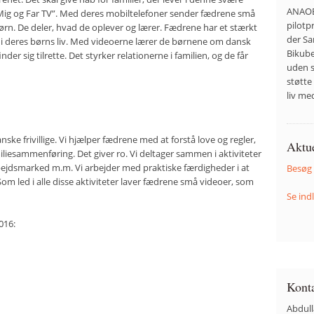
ANAOB
”Mig og Far TV”. Med deres mobiltelefoner sender fædrene små
pilotp
ørn. De deler, hvad de oplever og lærer. Fædrene har et stærkt
der S
 i deres børns liv. Med videoerne lærer de børnene om dansk
Bikube
der sig tilrette. Det styrker relationerne i familien, og de får
uden s
støtte 
liv me
ke frivillige. Vi hjælper fædrene med at forstå love og regler,
Aktue
miliesammenføring. Det giver ro. Vi deltager sammen i aktiviteter
arbejdsmarked m.m. Vi arbejder med praktiske færdigheder i at
Besøg
led i alle disse aktiviteter laver fædrene små videoer, som
Se in
016:
Kont
Abdull