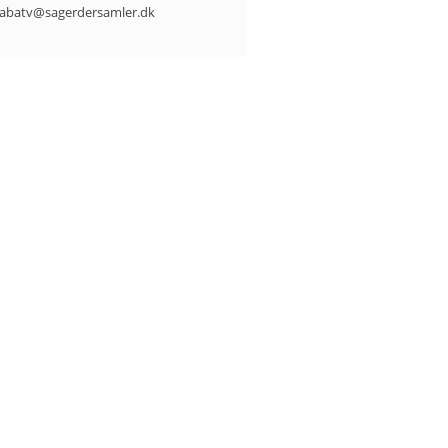
abatv@sagerdersamler.dk