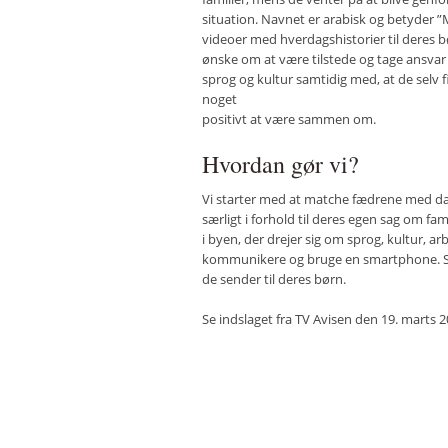
situation. Navnet er arabisk og betyder 
videoer med hverdagshistorier til deres b
ønske om at være tilstede og tage ansvar
sprog og kultur samtidig med, at de selv fin
noget
positivt at være sammen om.
Hvordan gør vi?
Vi starter med at matche fædrene med dans
særligt i forhold til deres egen sag om fa
i byen, der drejer sig om sprog, kultur, 
kommunikere og bruge en smartphone. Som 
de sender til deres børn.
Se indslaget fra TV Avisen den 19. marts 2