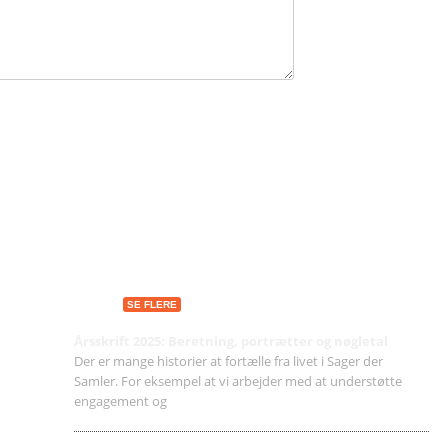
Seneste indlæg
SE FLERE
Årsskrift 2025: Beretning, portrætter og nøgletal
Der er mange historier at fortælle fra livet i Sager der
Samler. For eksempel at vi arbejder med at understøtte
engagement og