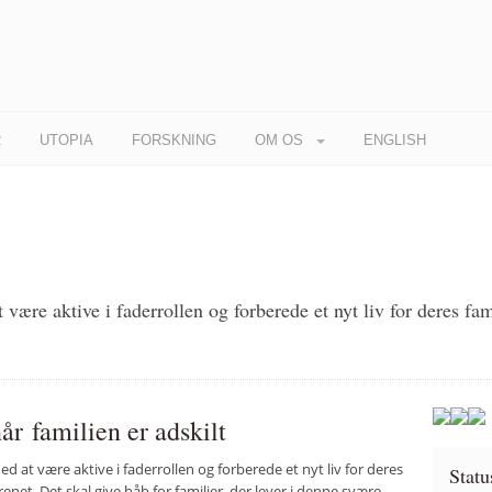
R
UTOPIA
FORSKNING
OM OS
ENGLISH
være aktive i faderrollen og forberede et nyt liv for deres fam
år familien er adskilt
at være aktive i faderrollen og forberede et nyt liv for deres
Statu
enet. Det skal give håb for familier, der lever i denne svære