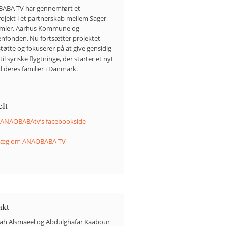
ABA TV har gennemført et
rojekt i et partnerskab mellem Sager
amler, Aarhus Kommune og
nfonden. Nu fortsætter projektet
tøtte og fokuserer på at give gensidig
til syriske flygtninge, der starter et nyt
d deres familier i Danmark.
lt
 ANAOBABAtv’s facebookside
dlæg om ANAOBABA TV
akt
ah Alsmaeel og Abdulghafar Kaabour