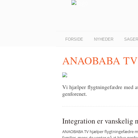
FORSIDE
NYHEDER
SAGE
ANAOBABA TV
Vi hjælper flygtningefædre med at 
genforenet.
Integration er vanskelig n
ANAOBABA TV hjælper flygtningefædre med 
familier, mens de venter på at blive genfor