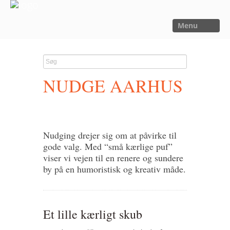
Menu
FORSIDE
NYHEDER
NUDGE AARHUS
SAGER
UTOPIA
FORSKNING
Nudging drejer sig om at påvirke til
OM OS
gode valg. Med “små kærlige puf”
viser vi vejen til en renere og sundere
Kalender
by på en humoristisk og kreativ måde.
Om Sager der Samler
Bestyrelse
Et lille kærligt skub
Film