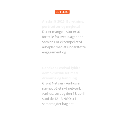
Seneste indlæg
SE FLERE
Årsskrift 2025: Beretning,
portrætter og nøgletal
Der er mange historier at
fortælle fra livet i Sager der
Samler. For eksempel at vi
arbejder med at understøtte
engagement og
Genskab Festival fyldte
demokratihuset med
drømme og handling
Grønt Netværk Aarhus er
navnet på et nyt netværk i
Aarhus. Lørdag den 18. april
stod de 12-13 NGO’er i
samarbejdet bag det