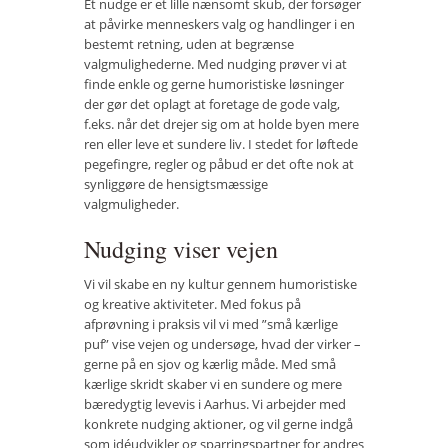
Et nudge er et lille nænsomt skub, der forsøger
at påvirke menneskers valg og handlinger i en
Vær med
bestemt retning, uden at begrænse
Bliv medlem
valgmulighederne. Med nudging prøver vi at
finde enkle og gerne humoristiske løsninger
Kontakt
der gør det oplagt at foretage de gode valg,
f.eks. når det drejer sig om at holde byen mere
Politikker og vedtægter
ren eller leve et sundere liv. I stedet for løftede
pegefingre, regler og påbud er det ofte nok at
ENGLISH
synliggøre de hensigtsmæssige
valgmuligheder.
Nudging viser vejen
Vi vil skabe en ny kultur gennem humoristiske
og kreative aktiviteter. Med fokus på
afprøvning i praksis vil vi med ”små kærlige
puf” vise vejen og undersøge, hvad der virker –
gerne på en sjov og kærlig måde. Med små
kærlige skridt skaber vi en sundere og mere
bæredygtig levevis i Aarhus. Vi arbejder med
konkrete nudging aktioner, og vil gerne indgå
som idéudvikler og sparringspartner for andres