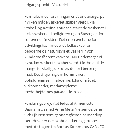
udgangspunkt i Vaskeriet.
Vær med
Formålet med forskningen er at undersøge, på
Bliv medlem
hvilken måde Vaskeriet skaber værdi. Pia
Stabell og Katrine Knudsen startede Vaskeriet i
Kontakt
fællesvaskeriet i boligforeningen Søvangen for
lidt over et år siden. Det er en øvebane for
Politikker og vedtægter
udviklingshæmmede, et fællesskab for
beboerne og naturligvis et vaskeri, hvor
ENGLISH
kunderne får rent vasketøj. Nu undersøger vi,
hvordan Vaskeriet skaber værdi i forhold til de
mange forskellige aktører, det er i berøring
med. Det drejer sig om kommunen,
boligforeningen, naboerne, lokalområdet,
virksomheder, medarbejderne,
medarbejdernes pårørende, o.s.v.
Forskningsprojektet ledes af Annemette
Digmann og med Anne Meta Nielsen og Lene
Sick Ejlersen som gennemgående bemanding.
Derudover er der skabt en “læringsgruppe”
med deltagere fra Aarhus Kommune, CABI, FO-