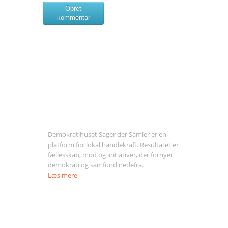
Opret
kommentar
Om Sager der Samler
Demokratihuset Sager der Samler er en
platform for lokal handlekraft. Resultatet er
fællesskab, mod og initiativer, der fornyer
demokrati og samfund nedefra.
Læs mere