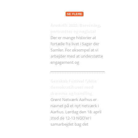
Seneste indlæg
SE FLERE
Årsskrift 2025: Beretning,
portrætter og nøgletal
Der er mange historier at
fortælle fra livet i Sager der
Samler. For eksempel at vi
arbejder med at understøtte
engagement og
Genskab Festival fyldte
demokratihuset med
drømme og handling
Grønt Netværk Aarhus er
navnet på et nyt netværk i
Aarhus. Lørdag den 18. april
stod de 12-13 NGO’er i
samarbejdet bag det