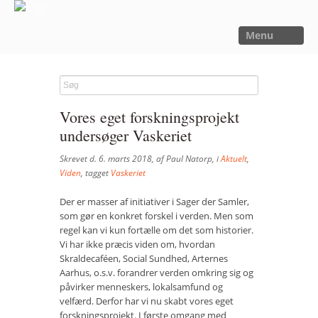
Menu
FORSIDE
NYHEDER
Vores eget forskningsprojekt
SAGER
undersøger Vaskeriet
UTOPIA
Skrevet d. 6. marts 2018, af Paul Natorp, i
Aktuelt
,
FORSKNING
Viden
, tagget
Vaskeriet
OM OS
Der er masser af initiativer i Sager der Samler,
som gør en konkret forskel i verden. Men som
Kalender
regel kan vi kun fortælle om det som historier.
Vi har ikke præcis viden om, hvordan
Om Sager der Samler
Skraldecaféen, Social Sundhed, Arternes
Aarhus, o.s.v. forandrer verden omkring sig og
Bestyrelse
påvirker menneskers, lokalsamfund og
velfærd. Derfor har vi nu skabt vores eget
Film
forskningsprojekt. I første omgang med